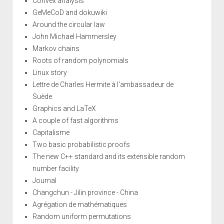
Convex analysis
GeMeCoD and dokuwiki
Around the circular law
John Michael Hammersley
Markov chains
Roots of random polynomials
Linux story
Lettre de Charles Hermite à l'ambassadeur de
Suède
Graphics and LaTeX
A couple of fast algorithms
Capitalisme
Two basic probabilistic proofs
The new C++ standard and its extensible random
number facility
Journal
Changchun - Jilin province - China
Agrégation de mathématiques
Random uniform permutations