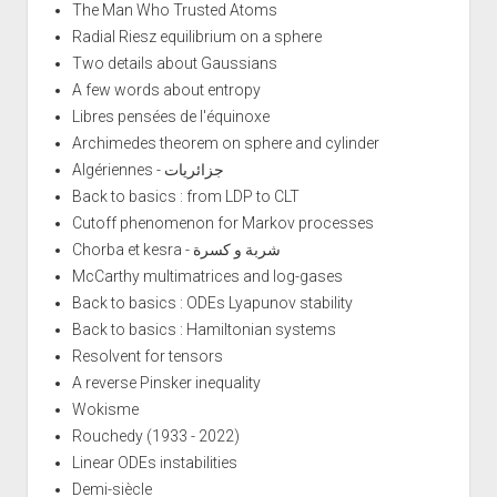
The Man Who Trusted Atoms
Radial Riesz equilibrium on a sphere
Two details about Gaussians
A few words about entropy
Libres pensées de l'équinoxe
Archimedes theorem on sphere and cylinder
Algériennes - جزائريات
Back to basics : from LDP to CLT
Cutoff phenomenon for Markov processes
Chorba et kesra - شربة و كسرة
McCarthy multimatrices and log-gases
Back to basics : ODEs Lyapunov stability
Back to basics : Hamiltonian systems
Resolvent for tensors
A reverse Pinsker inequality
Wokisme
Rouchedy (1933 - 2022)
Linear ODEs instabilities
Demi-siècle