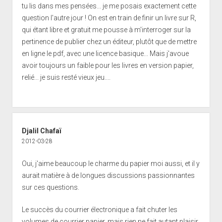
tu lis dans mes pensées... je me posais exactement cette
question l'autre jour ! On est en train de finir un livre sur R,
qui étant libre et gratuit me pousse à m'interroger sur la
pertinence de publier chez un éditeur, plutôt que de mettre
en ligne le pdf, avec une licence basique... Mais j'avoue
avoir toujours un faible pour les livres en version papier,
relié... je suis resté vieux jeu....
Djalil Chafaï
2012-03-28
Oui, j'aime beaucoup le charme du papier moi aussi, et il y
aurait matière à de longues discussions passionnantes
sur ces questions.
Le succès du courrier électronique a fait chuter les
volumes de courrier papier, mais rien ne fait autant plaisir