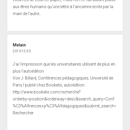
aux êtres humains qu'une lettre à l'ancienne écrite par la
main de l'autre...
Melain
2013-12-23
J'ai l'impression que les universitaires utilisent de plus en
plus l'autoédition.
Voir J. Billard, Conférences pédagogiques, Université de
Paris I publié chez Bookelis, autoédition :
http://www.bookelis.com/recherche?
orderby=position&orderway=desc&search_query=Conf
%C3%A9rences+p%C3%A9dagogiques&submit_search=
Rechercher