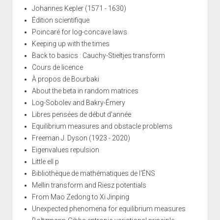
Johannes Kepler (1571 - 1630)
Édition scientifique
Poincaré for log-concave laws
Keeping up with the times
Back to basics : Cauchy-Stieltjes transform
Cours de licence
À propos de Bourbaki
About the beta in random matrices
Log-Sobolev and Bakry-Émery
Libres pensées de début d'année
Equilibrium measures and obstacle problems
Freeman J. Dyson (1923 - 2020)
Eigenvalues repulsion
Little ell p
Bibliothèque de mathématiques de l'ÉNS
Mellin transform and Riesz potentials
From Mao Zedong to Xi Jinping
Unexpected phenomena for equilibrium measures