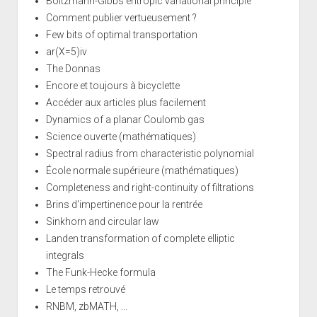
Boltzmann-Gibbs entropic variational principle
Comment publier vertueusement ?
Few bits of optimal transportation
ar(X=5)iv
The Donnas
Encore et toujours à bicyclette
Accéder aux articles plus facilement
Dynamics of a planar Coulomb gas
Science ouverte (mathématiques)
Spectral radius from characteristic polynomial
École normale supérieure (mathématiques)
Completeness and right-continuity of filtrations
Brins d'impertinence pour la rentrée
Sinkhorn and circular law
Landen transformation of complete elliptic
integrals
The Funk-Hecke formula
Le temps retrouvé
RNBM, zbMATH, ...