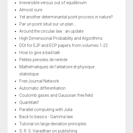
Irreversible versus out of equilibrium
Almost sure
Yet another determinantal point process in nature?
Par un point situé sur un plan...
Around the circular law : an update
High Dimensional Probability and Algorithms
DOI for EJP and ECP papers from volumes 1-22
How to give a bad talk
Petites pensées de rentrée
Mathématiques de l'aléatoire et physique
statistique
Free Journal Network
Automatic differentiation
Coulomb gases and Gaussian free field
Quantitatif
Parallel computing with Julia
Back to basics - Gamma law
Tutorial on large deviation principles
S. R. S. Varadhan on publishing