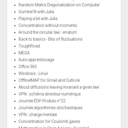
Random Matrix Diagonalization on Computer
Gumbel fit with Julia
Playing a bit with Julia
Concentration without moments
Around the circular law : erratum
Back to basics - Bits of fluctuations
ToughRoad
MEGA
Auto-apprentissage
Office 365
Windows - Linux
OfflineIMAP for Gmail and Outlook
About diffusions leaving invariant a given law
VPN : schéma directeur numérique
Journée ÉDP-Probas n°22
Journée algorithmes stochastiques
VPN : charge mentale
Concentration for Coulomb gases