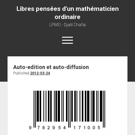
Libres pensées d'un mathématicien
ordinaire
LPMO - Djalil Chafaï
open
menu
Home
Auto-edition et auto-diffusion
Published
2012-03-24
LPMO
About libre pensée
About mathematics
About this blog