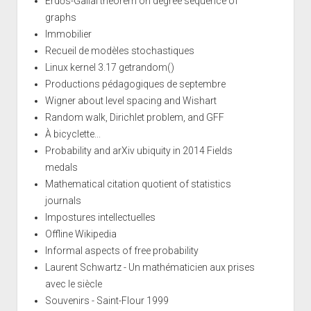
Erdős-Gallai theorem on degree sequence of
graphs
Immobilier
Recueil de modèles stochastiques
Linux kernel 3.17 getrandom()
Productions pédagogiques de septembre
Wigner about level spacing and Wishart
Random walk, Dirichlet problem, and GFF
À bicyclette...
Probability and arXiv ubiquity in 2014 Fields
medals
Mathematical citation quotient of statistics
journals
Impostures intellectuelles
Offline Wikipedia
Informal aspects of free probability
Laurent Schwartz - Un mathématicien aux prises
avec le siècle
Souvenirs - Saint-Flour 1999