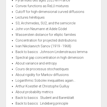
Pyramides des âges 2025 en France
Convex functions as ReLU mixtures
Cutoff for high-dimensional curved diffusions
Lectures hérétiques
S3, Archimedes, SU2, and the semicircle
John von Neumann et Adele Gödel
Wasserstein distance for elliptic families
Concentration for projected distributions
Ivan Nikolaevich Sanov (1919 - 1968)
Back to basics : Johnson-Lindenstrauss lemma
Spectral gap concentration in high dimension
About variance and entropy
Cours de processus stochastiques
About rigidity for Markov diffusions
Logarithmic Sobolev inequalities again...
Arthur Koestler et Christophe Guilluy
About probability metrics
Back to basics : Student and Barenblatt
Back to basics : Lindeberg principle