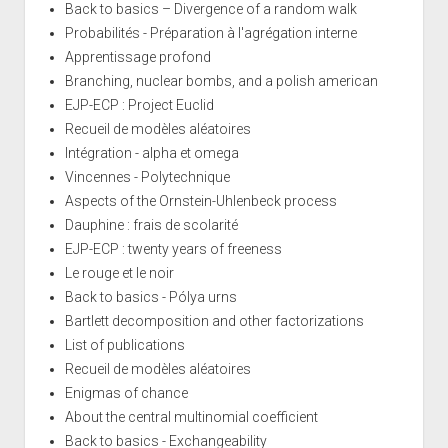
Back to basics – Divergence of a random walk
Probabilités - Préparation à l'agrégation interne
Apprentissage profond
Branching, nuclear bombs, and a polish american
EJP-ECP : Project Euclid
Recueil de modèles aléatoires
Intégration - alpha et omega
Vincennes - Polytechnique
Aspects of the Ornstein-Uhlenbeck process
Dauphine : frais de scolarité
EJP-ECP : twenty years of freeness
Le rouge et le noir
Back to basics - Pólya urns
Bartlett decomposition and other factorizations
List of publications
Recueil de modèles aléatoires
Enigmas of chance
About the central multinomial coefficient
Back to basics - Exchangeability