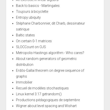
Back to basics - Martingales
Toujours à bicyclette
Entropy ubiquity
Stéphane Charbonnier, dit Charb, dessinateur
satirique
Baltic states
On certain 0-1 matrices
SLOCCount on OJS
Metropolis-Hastings algorithm - Who cares?
About random generators of geometric
distribution
Erdős-Gallai theorem on degree sequence of
graphs
Immobilier
Recueil de modèles stochastiques
Linux kernel 3.17 getrandom()
Productions pédagogiques de septembre
Wigner about level spacing and Wishart