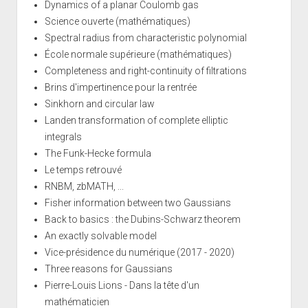
Dynamics of a planar Coulomb gas
Science ouverte (mathématiques)
Spectral radius from characteristic polynomial
École normale supérieure (mathématiques)
Completeness and right-continuity of filtrations
Brins d'impertinence pour la rentrée
Sinkhorn and circular law
Landen transformation of complete elliptic
integrals
The Funk-Hecke formula
Le temps retrouvé
RNBM, zbMATH, ...
Fisher information between two Gaussians
Back to basics : the Dubins-Schwarz theorem
An exactly solvable model
Vice-présidence du numérique (2017 - 2020)
Three reasons for Gaussians
Pierre-Louis Lions - Dans la tête d'un
mathématicien