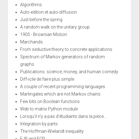
Algorithms
Auto-edition et auto-diffusion
Just before the spring
A random walk on the unitary group
1905 - Brownian Motion
Marchands
From seductive theory to concrete applications
Spectrum of Markov generators of random
graphs
Publications: science, money, and human comedy
Diff-icile de faire plus simple
A couple of recent programming languages
Martingales which are not Markov chains
Few bits on Boolean functions
Web to matrix Python module
Lorsqu'il n'y a pas d'étudiants dans la pièce...
Integration by parts
The Hoffman-Wielandt inequality
EJP and ECP