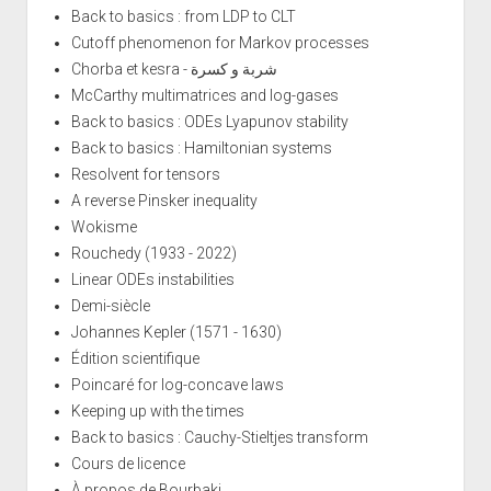
Back to basics : from LDP to CLT
Cutoff phenomenon for Markov processes
Chorba et kesra - شربة و كسرة
McCarthy multimatrices and log-gases
Back to basics : ODEs Lyapunov stability
Back to basics : Hamiltonian systems
Resolvent for tensors
A reverse Pinsker inequality
Wokisme
Rouchedy (1933 - 2022)
Linear ODEs instabilities
Demi-siècle
Johannes Kepler (1571 - 1630)
Édition scientifique
Poincaré for log-concave laws
Keeping up with the times
Back to basics : Cauchy-Stieltjes transform
Cours de licence
À propos de Bourbaki