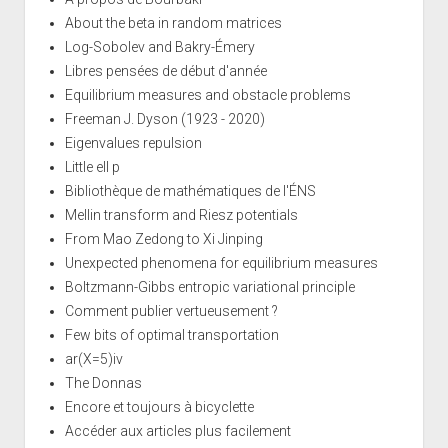
About the beta in random matrices
Log-Sobolev and Bakry-Émery
Libres pensées de début d'année
Equilibrium measures and obstacle problems
Freeman J. Dyson (1923 - 2020)
Eigenvalues repulsion
Little ell p
Bibliothèque de mathématiques de l'ÉNS
Mellin transform and Riesz potentials
From Mao Zedong to Xi Jinping
Unexpected phenomena for equilibrium measures
Boltzmann-Gibbs entropic variational principle
Comment publier vertueusement ?
Few bits of optimal transportation
ar(X=5)iv
The Donnas
Encore et toujours à bicyclette
Accéder aux articles plus facilement