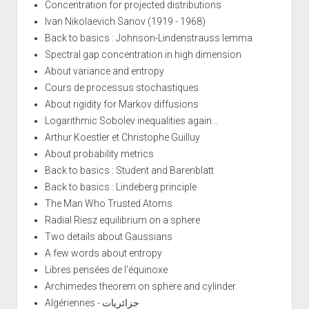
Concentration for projected distributions
Ivan Nikolaevich Sanov (1919 - 1968)
Back to basics : Johnson-Lindenstrauss lemma
Spectral gap concentration in high dimension
About variance and entropy
Cours de processus stochastiques
About rigidity for Markov diffusions
Logarithmic Sobolev inequalities again...
Arthur Koestler et Christophe Guilluy
About probability metrics
Back to basics : Student and Barenblatt
Back to basics : Lindeberg principle
The Man Who Trusted Atoms
Radial Riesz equilibrium on a sphere
Two details about Gaussians
A few words about entropy
Libres pensées de l'équinoxe
Archimedes theorem on sphere and cylinder
Algériennes - جزائريات