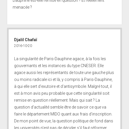
Dauphine est-elle remise en question ? Et réellement
menacée ?
Djalil Chafaï
2016-10-20
La singularité de Paris-Dauphine agace, à la fois les
gouvernants et les instances du type
CNESER
. Elle
agace aussi les représentants de toute une gauche plus
ou moins radicale ici et là, y compris à Paris-Dauphine,
à qui elle sert d'exutoire et d'antisymbole. Malgré tout, il
est à mon avis peu probable que cette singularité soit
remise en question réellement. Mais qui sait ? La
question d'actualité semble être de savoir ce que va
faire le département MIDO quant aux frais d'inscription.
De mon point de vue, la question politique de fond dans
les universités n'est pas de décider s'il faut réformer