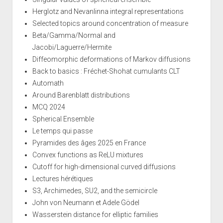
Herglotz and Nevanlinna integral representations
Selected topics around concentration of measure
Beta/Gamma/Normal and
Jacobi/Laguerre/Hermite
Diffeomorphic deformations of Markov diffusions
Back to basics : Fréchet-Shohat cumulants CLT
Automath
Around Barenblatt distributions
MCQ 2024
Spherical Ensemble
Le temps qui passe
Pyramides des âges 2025 en France
Convex functions as ReLU mixtures
Cutoff for high-dimensional curved diffusions
Lectures hérétiques
S3, Archimedes, SU2, and the semicircle
John von Neumann et Adele Gödel
Wasserstein distance for elliptic families