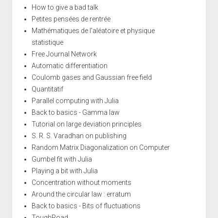
How to give a bad talk
Petites pensées de rentrée
Mathématiques de l'aléatoire et physique
statistique
Free Journal Network
Automatic differentiation
Coulomb gases and Gaussian free field
Quantitatif
Parallel computing with Julia
Back to basics - Gamma law
Tutorial on large deviation principles
S. R. S. Varadhan on publishing
Random Matrix Diagonalization on Computer
Gumbel fit with Julia
Playing a bit with Julia
Concentration without moments
Around the circular law : erratum
Back to basics - Bits of fluctuations
ToughRoad