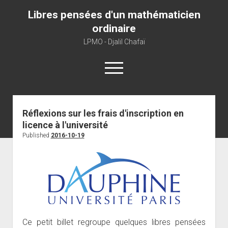
Libres pensées d'un mathématicien
ordinaire
LPMO - Djalil Chafaï
open
menu
Home
Réflexions sur les frais d'inscription en
licence à l'université
LPMO
Published
2016-10-19
About libre pensée
About mathematics
About this blog
Ce petit billet regroupe quelques libres pensées