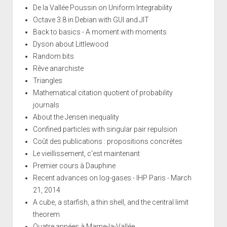
De la Vallée Poussin on Uniform Integrability
Octave 3.8 in Debian with GUI and JIT
Back to basics - A moment with moments
Dyson about Littlewood
Random bits
Rêve anarchiste
Triangles
Mathematical citation quotient of probability
journals
About the Jensen inequality
Confined particles with singular pair repulsion
Coût des publications : propositions concrètes
Le vieillissement, c'est maintenant
Premier cours à Dauphine
Recent advances on log-gases - IHP Paris - March
21, 2014
A cube, a starfish, a thin shell, and the central limit
theorem
Quatre années à Marne-la-Vallée