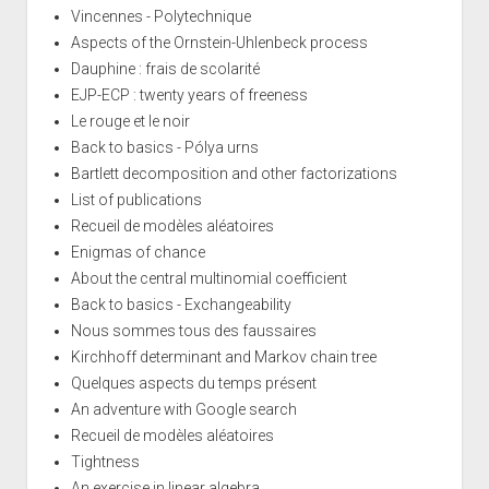
Vincennes - Polytechnique
Aspects of the Ornstein-Uhlenbeck process
Dauphine : frais de scolarité
EJP-ECP : twenty years of freeness
Le rouge et le noir
Back to basics - Pólya urns
Bartlett decomposition and other factorizations
List of publications
Recueil de modèles aléatoires
Enigmas of chance
About the central multinomial coefficient
Back to basics - Exchangeability
Nous sommes tous des faussaires
Kirchhoff determinant and Markov chain tree
Quelques aspects du temps présent
An adventure with Google search
Recueil de modèles aléatoires
Tightness
An exercise in linear algebra