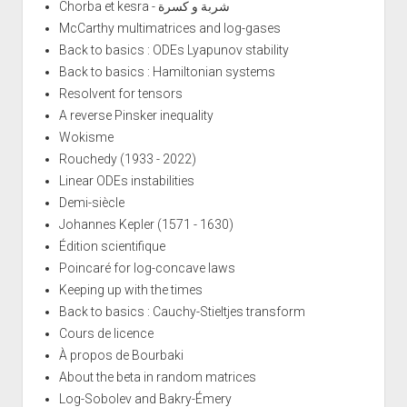
Chorba et kesra - شربة و كسرة
McCarthy multimatrices and log-gases
Back to basics : ODEs Lyapunov stability
Back to basics : Hamiltonian systems
Resolvent for tensors
A reverse Pinsker inequality
Wokisme
Rouchedy (1933 - 2022)
Linear ODEs instabilities
Demi-siècle
Johannes Kepler (1571 - 1630)
Édition scientifique
Poincaré for log-concave laws
Keeping up with the times
Back to basics : Cauchy-Stieltjes transform
Cours de licence
À propos de Bourbaki
About the beta in random matrices
Log-Sobolev and Bakry-Émery