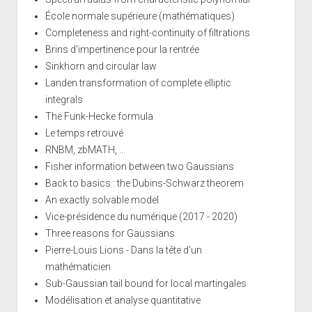
École normale supérieure (mathématiques)
Completeness and right-continuity of filtrations
Brins d'impertinence pour la rentrée
Sinkhorn and circular law
Landen transformation of complete elliptic
integrals
The Funk-Hecke formula
Le temps retrouvé
RNBM, zbMATH, ...
Fisher information between two Gaussians
Back to basics : the Dubins-Schwarz theorem
An exactly solvable model
Vice-présidence du numérique (2017 - 2020)
Three reasons for Gaussians
Pierre-Louis Lions - Dans la tête d'un
mathématicien
Sub-Gaussian tail bound for local martingales
Modélisation et analyse quantitative