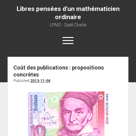
Libres pensées d'un mathématicien
ordinaire
LPMO - Djalil Chafaï
open
menu
Home
Coût des publications : propositions
concrètes
LPMO
Published
2013-11-04
About libre pensée
About mathematics
About this blog