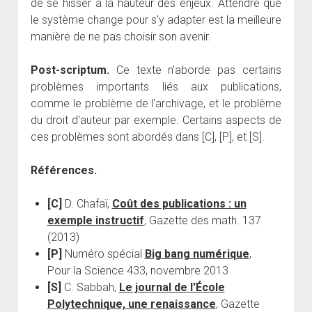
de se hisser à la hauteur des enjeux. Attendre que
le système change pour s'y adapter est la meilleure
manière de ne pas choisir son avenir.
Post-scriptum.
Ce texte n'aborde pas certains
problèmes importants liés aux publications,
comme le problème de l'archivage, et le problème
du droit d'auteur par exemple. Certains aspects de
ces problèmes sont abordés dans [C], [P], et [S].
Références.
[C]
D. Chafaï,
Coût des publications : un
exemple instructif
, Gazette des math. 137
(2013)
[P]
Numéro spécial
Big bang numérique
,
Pour la Science 433, novembre 2013
[S]
C. Sabbah,
Le journal de l'École
Polytechnique, une renaissance
, Gazette