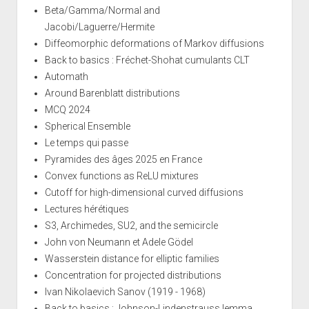
Beta/Gamma/Normal and
Jacobi/Laguerre/Hermite
Diffeomorphic deformations of Markov diffusions
Back to basics : Fréchet-Shohat cumulants CLT
Automath
Around Barenblatt distributions
MCQ 2024
Spherical Ensemble
Le temps qui passe
Pyramides des âges 2025 en France
Convex functions as ReLU mixtures
Cutoff for high-dimensional curved diffusions
Lectures hérétiques
S3, Archimedes, SU2, and the semicircle
John von Neumann et Adele Gödel
Wasserstein distance for elliptic families
Concentration for projected distributions
Ivan Nikolaevich Sanov (1919 - 1968)
Back to basics : Johnson-Lindenstrauss lemma