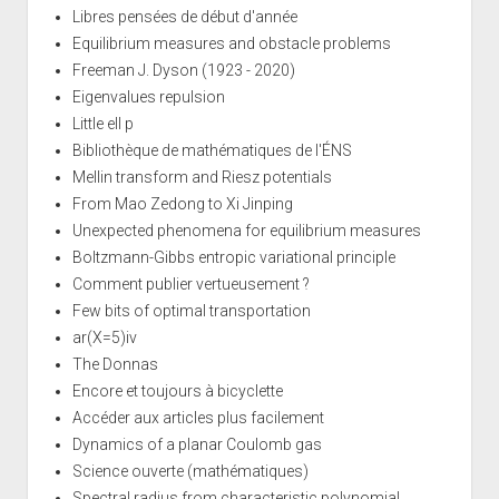
Libres pensées de début d'année
Equilibrium measures and obstacle problems
Freeman J. Dyson (1923 - 2020)
Eigenvalues repulsion
Little ell p
Bibliothèque de mathématiques de l'ÉNS
Mellin transform and Riesz potentials
From Mao Zedong to Xi Jinping
Unexpected phenomena for equilibrium measures
Boltzmann-Gibbs entropic variational principle
Comment publier vertueusement ?
Few bits of optimal transportation
ar(X=5)iv
The Donnas
Encore et toujours à bicyclette
Accéder aux articles plus facilement
Dynamics of a planar Coulomb gas
Science ouverte (mathématiques)
Spectral radius from characteristic polynomial