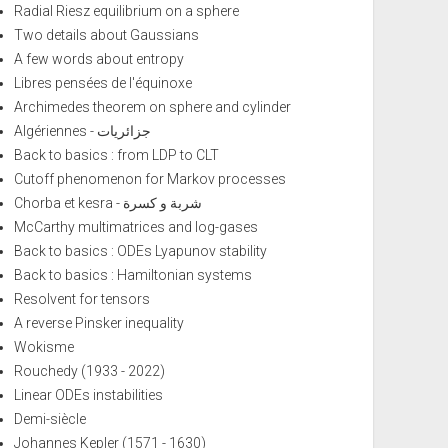
Radial Riesz equilibrium on a sphere
Two details about Gaussians
A few words about entropy
Libres pensées de l'équinoxe
Archimedes theorem on sphere and cylinder
Algériennes - جزائريات
Back to basics : from LDP to CLT
Cutoff phenomenon for Markov processes
Chorba et kesra - شربة و كسرة
McCarthy multimatrices and log-gases
Back to basics : ODEs Lyapunov stability
Back to basics : Hamiltonian systems
Resolvent for tensors
A reverse Pinsker inequality
Wokisme
Rouchedy (1933 - 2022)
Linear ODEs instabilities
Demi-siècle
Johannes Kepler (1571 - 1630)