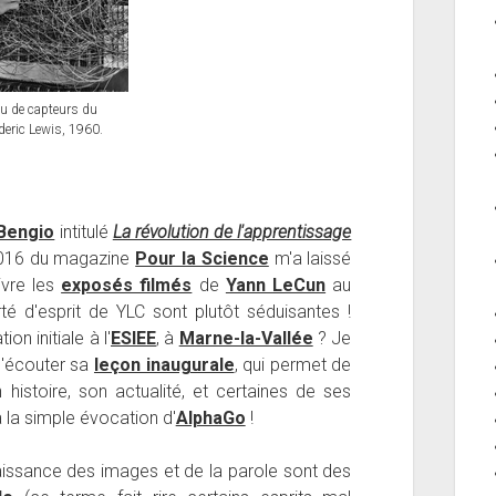
u de capteurs du
deric Lewis, 1960.
Bengio
intitulé
La révolution de l'apprentissage
 2016 du magazine
Pour la Science
m'a laissé
ivre les
exposés filmés
de
Yann LeCun
au
arté d'esprit de YLC sont plutôt séduisantes !
n initiale à l'
ESIEE
, à
Marne-la-Vallée
? Je
d'écouter sa
leçon inaugurale
, qui permet de
histoire, son actualité, et certaines de ses
 la simple évocation d'
AlphaGo
!
issance des images et de la parole sont des