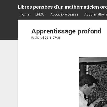
Libres pensées d'un mathématicien ord
Home
LPMO
About libre pensée
About mathem
Apprentissage profond
Published
2016-07-31