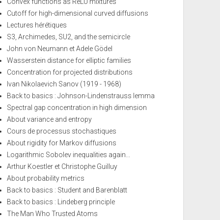
Convex functions as ReLU mixtures
Cutoff for high-dimensional curved diffusions
Lectures hérétiques
S3, Archimedes, SU2, and the semicircle
John von Neumann et Adele Gödel
Wasserstein distance for elliptic families
Concentration for projected distributions
Ivan Nikolaevich Sanov (1919 - 1968)
Back to basics : Johnson-Lindenstrauss lemma
Spectral gap concentration in high dimension
About variance and entropy
Cours de processus stochastiques
About rigidity for Markov diffusions
Logarithmic Sobolev inequalities again...
Arthur Koestler et Christophe Guilluy
About probability metrics
Back to basics : Student and Barenblatt
Back to basics : Lindeberg principle
The Man Who Trusted Atoms