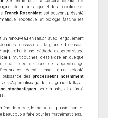
le
(ce terme fait rire certains esprits mal
rigines de l'informatique et de la robotique et
de
Franck Rosenblatt
est souvent présenté
atique, robotique, et biologie fascine les
t un renouveau en liaison avec l'engouement
s données massives et de grande dimension.
 aujourd'hui à une méthode d'apprentissage
iciels
multicouches, c'est-à-dire en quelque
chique. L'idée de base de l'apprentissage
 Ses succès récents tiennent à une volonté
la puissance des
processeurs notamment
rées d'apprentissage de très grande taille, au
tion stochastiques
performants, et enfin à
es.
nomène de mode, le thème est passionnant et
ute beaucoup à faire pour les mathématiciens.