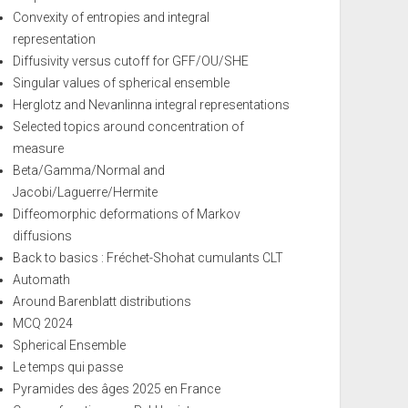
Convexity of entropies and integral
representation
Diffusivity versus cutoff for GFF/OU/SHE
Singular values of spherical ensemble
Herglotz and Nevanlinna integral representations
Selected topics around concentration of
measure
Beta/Gamma/Normal and
Jacobi/Laguerre/Hermite
Diffeomorphic deformations of Markov
diffusions
Back to basics : Fréchet-Shohat cumulants CLT
Automath
Around Barenblatt distributions
MCQ 2024
Spherical Ensemble
Le temps qui passe
Pyramides des âges 2025 en France