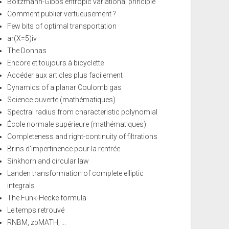
Boltzmann-Gibbs entropic variational principle
Comment publier vertueusement ?
Few bits of optimal transportation
ar(X=5)iv
The Donnas
Encore et toujours à bicyclette
Accéder aux articles plus facilement
Dynamics of a planar Coulomb gas
Science ouverte (mathématiques)
Spectral radius from characteristic polynomial
École normale supérieure (mathématiques)
Completeness and right-continuity of filtrations
Brins d'impertinence pour la rentrée
Sinkhorn and circular law
Landen transformation of complete elliptic
integrals
The Funk-Hecke formula
Le temps retrouvé
RNBM, zbMATH, ...