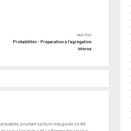
Next Post
Probabilités - Préparation à l'agrégation
interne
rquables..pourtant sa leçon inaugurale n'a été
de ce que l'on m'en a dit. La flamme des réseaux