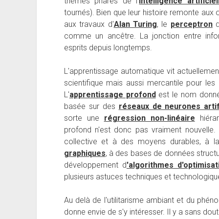
thèmes phares de l'
intelligence artificiel
tournés). Bien que leur histoire remonte aux o
aux travaux d'
Alan Turing
, le
perceptron
comme un ancêtre. La jonction entre inform
esprits depuis longtemps.
L'apprentissage automatique vit actuellemen
scientifique mais aussi mercantile pour le
L'
apprentissage profond
est le nom donné
basée sur des
réseaux de neurones artif
sorte une
régression non-linéaire
hiérar
profond n'est donc pas vraiment nouvelle.
collective et à des moyens durables, à 
graphiques
, à des bases de données structu
développement d
'algorithmes d'optimisa
plusieurs astuces techniques et technologiqu
Au delà de l'utilitarisme ambiant et du phé
donne envie de s'y intéresser. Il y a sans do