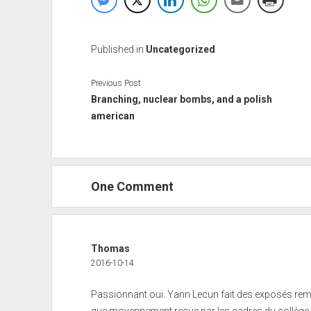
Published in
Uncategorized
Previous Post
Branching, nuclear bombs, and a polish
american
One Comment
Thomas
2016-10-14
Passionnant oui. Yann Lecun fait des exposés rema
que moyennement reçue par les cadres du collège, 