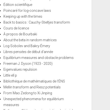
Édition scientifique
Poincaré for log-concave laws
Keeping up with the times
Back to basics : Cauchy-Stieltjes transform
Cours de licence
À propos de Bourbaki
About the beta in random matrices
Log-Sobolev and Bakry-Émery
Libres pensées de début d'année
Equilibrium measures and obstacle problems
Freeman J. Dyson (1923 - 2020)
Eigenvalues repulsion
Little ell p
Bibliothèque de mathématiques de l'ÉNS
Mellin transform and Riesz potentials
From Mao Zedong to Xi Jinping
Unexpected phenomena for equilibrium
measures