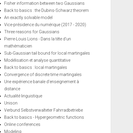
Fisher information between two Gaussians
Back to basics : the Dubins-Schwarz theorem
An exactly solvable model
Vice-présidence du numérique (2017 - 2020)
Three reasons for Gaussians
Pierre-Louis Lions - Dans la tête d'un
mathématicien
Sub-Gaussian tail bound for local martingales
Modélisation et analyse quantitative
Back to basics : local martingales
Convergence of discrete time martingales
Une expérience banale d'enseignement à
distance
Actualité linguistique
Unison
Verbund Selbstverwalteter Fahrradbetriebe
Back to basics - Hypergeometric functions
Online conferences
Modeling