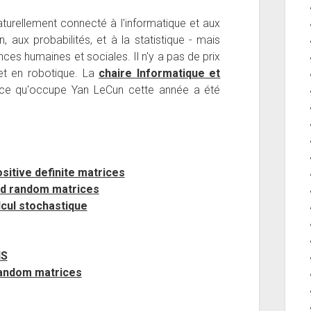
urellement connecté à l'informatique et aux
aux probabilités, et à la statistique - mais
ences humaines et sociales. Il n'y a pas de prix
et en robotique. La
chaire Informatique et
ce qu'occupe Yan LeCun cette année a été
itive definite matrices
ed random matrices
lcul stochastique
NS
random matrices