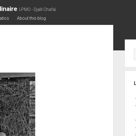
inaire
LPMO - Djalil Chafaï
atics
About this blog
Sid