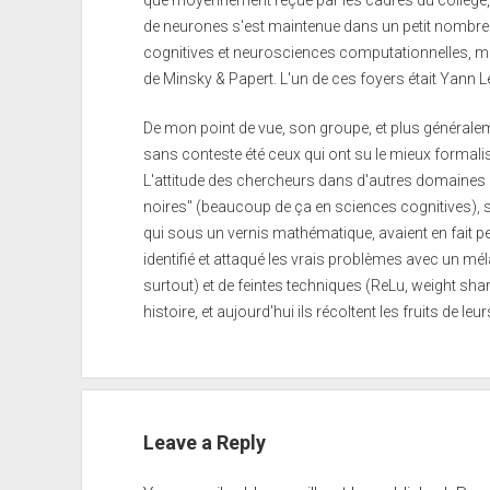
de neurones s'est maintenue dans un petit nombre
cognitives et neurosciences computationnelles, m
de Minsky & Papert. L'un de ces foyers était Yann L
De mon point de vue, son groupe, et plus générale
sans conteste été ceux qui ont su le mieux formali
L'attitude des chercheurs dans d'autres domaines é
noires" (beaucoup de ça en sciences cognitives), so
qui sous un vernis mathématique, avaient en fait pe
identifié et attaqué les vrais problèmes avec un 
surtout) et de feintes techniques (ReLu, weight sha
histoire, et aujourd'hui ils récoltent les fruits de l
Leave a Reply