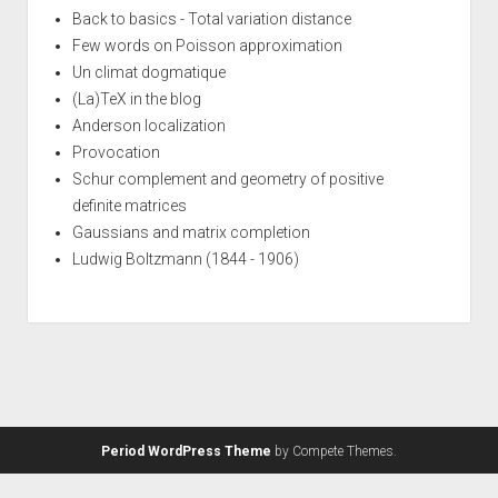
Back to basics - Total variation distance
Few words on Poisson approximation
Un climat dogmatique
(La)TeX in the blog
Anderson localization
Provocation
Schur complement and geometry of positive
definite matrices
Gaussians and matrix completion
Ludwig Boltzmann (1844 - 1906)
Period WordPress Theme
by Compete Themes.
Syntax
·
Style
·
.