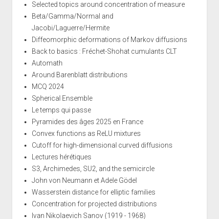
Selected topics around concentration of measure
Beta/Gamma/Normal and
Jacobi/Laguerre/Hermite
Diffeomorphic deformations of Markov diffusions
Back to basics : Fréchet-Shohat cumulants CLT
Automath
Around Barenblatt distributions
MCQ 2024
Spherical Ensemble
Le temps qui passe
Pyramides des âges 2025 en France
Convex functions as ReLU mixtures
Cutoff for high-dimensional curved diffusions
Lectures hérétiques
S3, Archimedes, SU2, and the semicircle
John von Neumann et Adele Gödel
Wasserstein distance for elliptic families
Concentration for projected distributions
Ivan Nikolaevich Sanov (1919 - 1968)