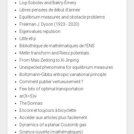
Log-Sobolev and Bakry-Émery
Libres pensées de début d'année
Equilibrium measures and obstacle problems
Freeman J. Dyson (1923 - 2020)
Eigenvalues repulsion
Little ell p
Bibliothèque de mathématiques de l'ÉNS
Mellin transform and Riesz potentials
From Mao Zedong to Xi Jinping
Unexpected phenomena for equilibrium measures
Boltzmann-Gibbs entropic variational principle
Comment publier vertueusement ?
Few bits of optimal transportation
ar(X=5)iv
The Donnas
Encore et toujours à bicyclette
Accéder aux articles plus facilement
Dynamics of a planar Coulomb gas
Science ouverte (mathématiques)