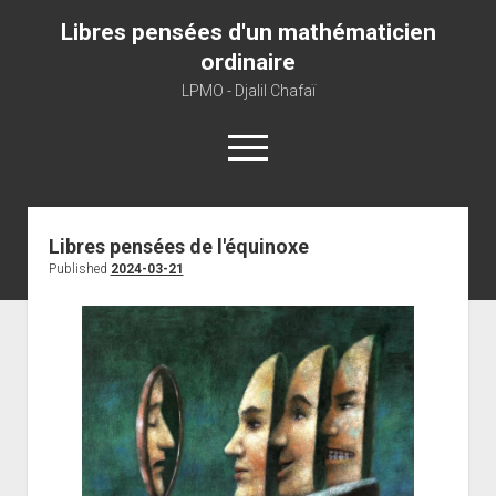
Libres pensées d'un mathématicien
ordinaire
LPMO - Djalil Chafaï
open
menu
Home
Libres pensées de l'équinoxe
Published
2024-03-21
LPMO
About libre pensée
About mathematics
About this blog