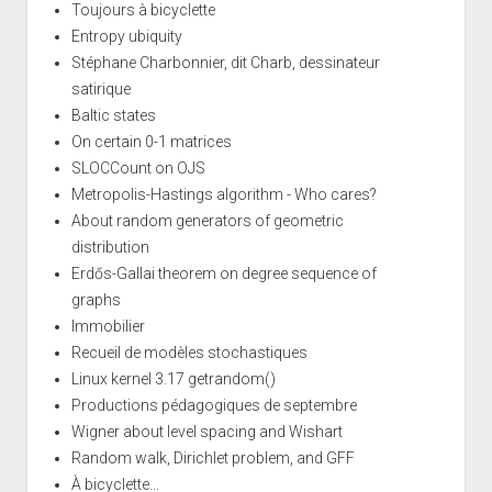
Toujours à bicyclette
Entropy ubiquity
Stéphane Charbonnier, dit Charb, dessinateur
satirique
Baltic states
On certain 0-1 matrices
SLOCCount on OJS
Metropolis-Hastings algorithm - Who cares?
About random generators of geometric
distribution
Erdős-Gallai theorem on degree sequence of
graphs
Immobilier
Recueil de modèles stochastiques
Linux kernel 3.17 getrandom()
Productions pédagogiques de septembre
Wigner about level spacing and Wishart
Random walk, Dirichlet problem, and GFF
À bicyclette...