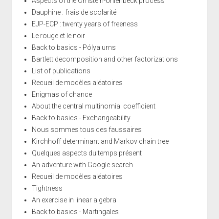
Aspects of the Ornstein-Uhlenbeck process
Dauphine : frais de scolarité
EJP-ECP : twenty years of freeness
Le rouge et le noir
Back to basics - Pólya urns
Bartlett decomposition and other factorizations
List of publications
Recueil de modèles aléatoires
Enigmas of chance
About the central multinomial coefficient
Back to basics - Exchangeability
Nous sommes tous des faussaires
Kirchhoff determinant and Markov chain tree
Quelques aspects du temps présent
An adventure with Google search
Recueil de modèles aléatoires
Tightness
An exercise in linear algebra
Back to basics - Martingales