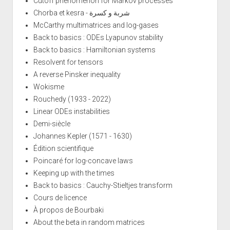
Cutoff phenomenon for Markov processes
Chorba et kesra - شربة و كسرة
McCarthy multimatrices and log-gases
Back to basics : ODEs Lyapunov stability
Back to basics : Hamiltonian systems
Resolvent for tensors
A reverse Pinsker inequality
Wokisme
Rouchedy (1933 - 2022)
Linear ODEs instabilities
Demi-siècle
Johannes Kepler (1571 - 1630)
Édition scientifique
Poincaré for log-concave laws
Keeping up with the times
Back to basics : Cauchy-Stieltjes transform
Cours de licence
À propos de Bourbaki
About the beta in random matrices