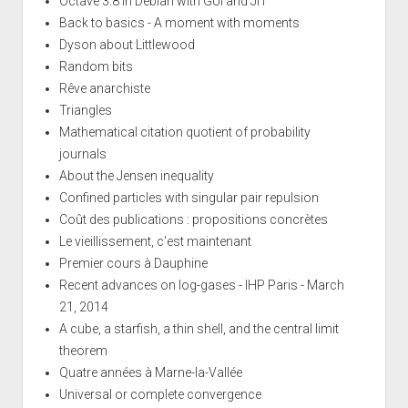
Octave 3.8 in Debian with GUI and JIT
Back to basics - A moment with moments
Dyson about Littlewood
Random bits
Rêve anarchiste
Triangles
Mathematical citation quotient of probability
journals
About the Jensen inequality
Confined particles with singular pair repulsion
Coût des publications : propositions concrètes
Le vieillissement, c'est maintenant
Premier cours à Dauphine
Recent advances on log-gases - IHP Paris - March
21, 2014
A cube, a starfish, a thin shell, and the central limit
theorem
Quatre années à Marne-la-Vallée
Universal or complete convergence