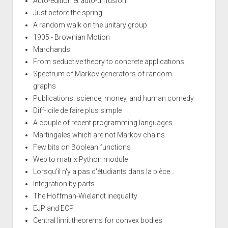
Auto-edition et auto-diffusion
Just before the spring
A random walk on the unitary group
1905 - Brownian Motion
Marchands
From seductive theory to concrete applications
Spectrum of Markov generators of random
graphs
Publications: science, money, and human comedy
Diff-icile de faire plus simple
A couple of recent programming languages
Martingales which are not Markov chains
Few bits on Boolean functions
Web to matrix Python module
Lorsqu'il n'y a pas d'étudiants dans la pièce...
Integration by parts
The Hoffman-Wielandt inequality
EJP and ECP
Central limit theorems for convex bodies