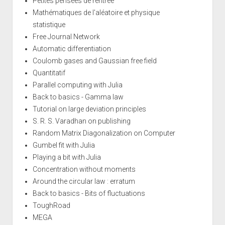
Petites pensées de rentrée
Mathématiques de l'aléatoire et physique
statistique
Free Journal Network
Automatic differentiation
Coulomb gases and Gaussian free field
Quantitatif
Parallel computing with Julia
Back to basics - Gamma law
Tutorial on large deviation principles
S. R. S. Varadhan on publishing
Random Matrix Diagonalization on Computer
Gumbel fit with Julia
Playing a bit with Julia
Concentration without moments
Around the circular law : erratum
Back to basics - Bits of fluctuations
ToughRoad
MEGA