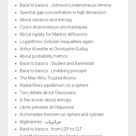
Back to basics : Johnson-Lindenstrauss lemma
Spectral gap concentration in high dimension
About variance and entropy
Cours de processus stochastiques
About rigidity for Markov diffusions
Logarithmic Sobolev inequalities again...
Arthur Koestler et Christophe Guilluy
About probability metrics
Back to basics : Student and Barenblatt
Back to basics : Lindeberg principle
The Man Who Trusted Atoms
Radial Riesz equilibrium on a sphere
Two details about Gaussians
A few words about entropy
Libres pensées de l'équinoxe
Archimedes theorem on sphere and cylinder
Algériennes - جزائريات
Back to basics : from LDP to CLT