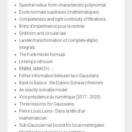
Spectral radius from characteristic polynomial
École normale supérieure (mathématiques)
Completeness and right-continuity of filtrations
Brins d'impertinence pour la rentrée
Sinkhorn and circular law
Landen transformation of complete elliptic
integrals
The Funk-Hecke formula
Le temps retrouvé
RNBM, zbMATH, ...
Fisher information between two Gaussians
Back to basics : the Dubins-Schwarz theorem
An exactly solvable model
Vice-présidence du numérique (2017 - 2020)
Three reasons for Gaussians
Pierre-Louis Lions - Dans la tête d'un
mathématicien
Sub-Gaussian tail bound for local martingales