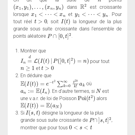
(
x
1
,
y
1
)
,
…
,
(
x
n
,
y
n
)
R
2
dans
est croissante
x
1
<
⋯
<
x
n
y
1
<
⋯
<
y
n
lorsque
et
. Pour
t
>
0
I
(
t
)
tout réel
, soit
la longueur de la plus
grande sous suite croissante dans l'ensemble de
P
∩
[
0
,
t
]
2
points aléatoire
.
Montrer que
I
n
=
d
L
(
I
(
t
)
|
P
(
[
0
,
t
]
2
)
=
n
)
pour tout
n
≥
1
t
>
0
et
En déduire que
E
(
I
(
t
)
)
=
e
−
t
2
∑
k
=
0
∞
t
2
k
k
!
a
k
où
a
n
:=
E
(
I
n
)
N
. En d'autre termes, si
est
Poi
(
t
2
)
une v.a.r. de loi de Poisson
alors
E
(
I
(
t
)
)
=
E
(
a
N
)
I
(
s
,
t
)
Si
désigne la longueur de la plus
P
∩
]
s
,
t
]
2
grande sous suite croissante de
,
0
<
s
<
t
montrer que pour tous