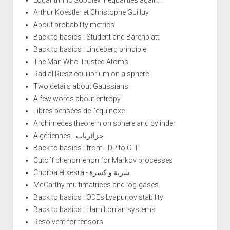
Logarithmic Sobolev inequalities again...
Arthur Koestler et Christophe Guilluy
About probability metrics
Back to basics : Student and Barenblatt
Back to basics : Lindeberg principle
The Man Who Trusted Atoms
Radial Riesz equilibrium on a sphere
Two details about Gaussians
A few words about entropy
Libres pensées de l'équinoxe
Archimedes theorem on sphere and cylinder
Algériennes - جزائريات
Back to basics : from LDP to CLT
Cutoff phenomenon for Markov processes
Chorba et kesra - شربة و كسرة
McCarthy multimatrices and log-gases
Back to basics : ODEs Lyapunov stability
Back to basics : Hamiltonian systems
Resolvent for tensors