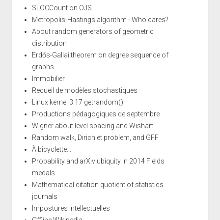
SLOCCount on OJS
Metropolis-Hastings algorithm - Who cares?
About random generators of geometric
distribution
Erdős-Gallai theorem on degree sequence of
graphs
Immobilier
Recueil de modèles stochastiques
Linux kernel 3.17 getrandom()
Productions pédagogiques de septembre
Wigner about level spacing and Wishart
Random walk, Dirichlet problem, and GFF
À bicyclette...
Probability and arXiv ubiquity in 2014 Fields
medals
Mathematical citation quotient of statistics
journals
Impostures intellectuelles