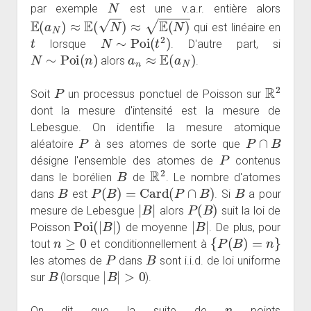
N
par exemple
est une v.a.r. entière alors
E
(
a
N
)
≈
E
(
N
)
≈
E
(
N
)
qui est linéaire en
t
N
∼
Poi
(
t
2
)
lorsque
. D'autre part, si
N
∼
Poi
(
n
)
a
n
≈
E
(
a
N
)
alors
.
P
R
2
Soit
un processus ponctuel de Poisson sur
dont la mesure d'intensité est la mesure de
Lebesgue. On identifie la mesure atomique
P
P
∩
B
aléatoire
à ses atomes de sorte que
P
désigne l'ensemble des atomes de
contenus
B
R
2
dans le borélien
de
. Le nombre d'atomes
B
P
(
B
)
=
Card
(
P
∩
B
)
B
dans
est
. Si
a pour
|
B
|
P
(
B
)
mesure de Lebesgue
alors
suit la loi de
Poi
(
|
B
|
)
|
B
|
Poisson
de moyenne
. De plus, pour
n
≥
0
{
P
(
B
)
=
n
}
tout
et conditionnellement à
P
B
les atomes de
dans
sont i.i.d. de loi uniforme
B
|
B
|
>
0
sur
(lorsque
).
n
On dit que la suite de
points