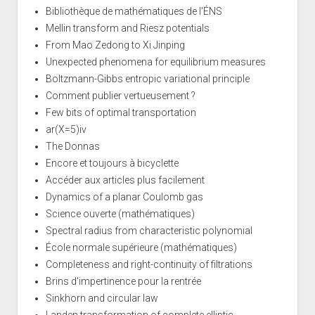
Bibliothèque de mathématiques de l'ÉNS
Mellin transform and Riesz potentials
From Mao Zedong to Xi Jinping
Unexpected phenomena for equilibrium measures
Boltzmann-Gibbs entropic variational principle
Comment publier vertueusement ?
Few bits of optimal transportation
ar(X=5)iv
The Donnas
Encore et toujours à bicyclette
Accéder aux articles plus facilement
Dynamics of a planar Coulomb gas
Science ouverte (mathématiques)
Spectral radius from characteristic polynomial
École normale supérieure (mathématiques)
Completeness and right-continuity of filtrations
Brins d'impertinence pour la rentrée
Sinkhorn and circular law