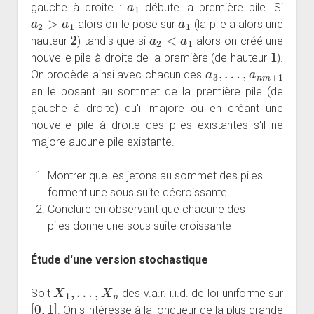
gauche à droite :
débute la première pile. Si
a
2
>
a
1
a
1
alors on le pose sur
(la pile a alors une
2
a
2
<
a
1
hauteur
) tandis que si
alors on créé une
1
nouvelle pile à droite de la première (de hauteur
).
a
3
,
…
,
a
n
m
+
1
On procède ainsi avec chacun des
en le posant au sommet de la première pile (de
gauche à droite) qu'il majore ou en créant une
nouvelle pile à droite des piles existantes s'il ne
majore aucune pile existante.
Montrer que les jetons au sommet des piles
forment une sous suite décroissante
Conclure en observant que chacune des
piles donne une sous suite croissante
Étude d'une version stochastique
X
1
,
…
,
X
n
Soit
des v.a.r. i.i.d. de loi uniforme sur
[
0
,
1
]
. On s'intéresse à la longueur de la plus grande