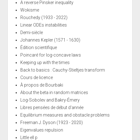
A reverse Pinsker inequality
Wokisme
Rouchedy (1933 - 2022)
Linear ODEs instabilities
Demi-siècle
Johannes Kepler (1571 - 1630)
Édition scientifique
Poincaré for log-concave laws
Keeping up with the times
Back to basics : Cauchy-Stieltjes transform
Cours de licence
À propos de Bourbaki
About the beta in random matrices
Log-Sobolev and Bakry-Émery
Libres pensées de début d'année
Equilibrium measures and obstacle problems
Freeman J. Dyson (1923 - 2020)
Eigenvalues repulsion
Little ell p