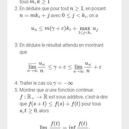
tous
n
≥
1
En déduire que pour tout
, en posant
n
=
m
k
ε
+
j
0
≤
j
<
k
ε
avec
, on a
u
n
≤
m
(
γ
+
ε
)
k
ε
+
max
1
≤
j
<
k
ε
u
j
En déduire le résultat attendu en montrant
que
lim
―
n
→
∞
u
n
n
≤
γ
+
+
ε
ε
≤
lim
―
n
→
∞
u
n
n
γ
=
−
∞
Traiter le cas où
Montrer que si une fonction continue
f
:
R
+
→
R
est sous additive, c'est-à-dire
f
(
s
+
t
)
≤
f
(
s
)
+
f
(
t
)
que
pour tous
s
,
t
≥
0
, alors
lim
t
→
∞
f
(
t
)
t
=
inf
t
>
0
f
(
t
)
t
.