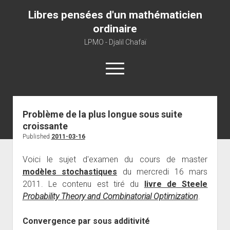
Libres pensées d'un mathématicien
ordinaire
LPMO - Djalil Chafaï
open
menu
Home
Problème de la plus longue sous suite
croissante
LPMO
Published
2011-03-16
About libre pensée
Voici le sujet d'examen du cours de master
About mathematics
modèles stochastiques
du mercredi 16 mars
About this blog
2011. Le contenu est tiré du
livre de Steele
Probability Theory and Combinatorial Optimization
.
Convergence par sous additivité