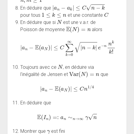
|
a
n
−
a
k
|
≤
C
n
−
k
En déduire que
1
≤
k
≤
n
C
pour tous
et une constante
N
En déduire que si
est une v.a.r. de
E
(
N
)
=
n
Poisson de moyenne
alors
|
a
n
−
E
(
a
N
)
|
≤
C
∑
k
=
0
∞
|
n
−
k
|
e
−
n
n
k
k
!
N
Toujours avec ce
, en déduire via
Var
(
N
)
=
n
l'inégalité de Jensen et
que
|
a
n
−
E
(
a
N
)
|
≤
C
n
1
/
4
En déduire que
E
(
I
n
)
=:
a
n
∼
n
→
∞
γ
n
γ
Montrer que
est fini