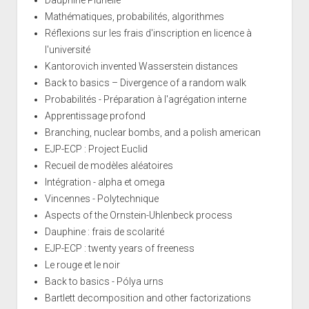
Dauphine Plurielle
Mathématiques, probabilités, algorithmes
Réflexions sur les frais d'inscription en licence à
l'université
Kantorovich invented Wasserstein distances
Back to basics – Divergence of a random walk
Probabilités - Préparation à l'agrégation interne
Apprentissage profond
Branching, nuclear bombs, and a polish american
EJP-ECP : Project Euclid
Recueil de modèles aléatoires
Intégration - alpha et omega
Vincennes - Polytechnique
Aspects of the Ornstein-Uhlenbeck process
Dauphine : frais de scolarité
EJP-ECP : twenty years of freeness
Le rouge et le noir
Back to basics - Pólya urns
Bartlett decomposition and other factorizations