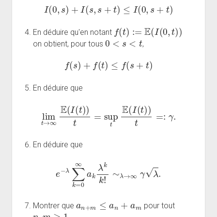
I
(
0
,
s
)
+
I
(
s
,
s
+
t
)
≤
I
(
0
,
s
+
t
)
f
(
t
)
:=
E
(
I
(
0
,
t
)
)
En déduire qu'en notant
0
<
s
<
t
on obtient, pour tous
,
f
(
s
)
+
f
(
t
)
≤
f
(
s
+
t
)
En déduire que
lim
t
→
∞
E
(
I
(
t
)
)
t
=
sup
t
E
(
I
(
t
)
)
t
=:
γ
.
En déduire que
e
−
λ
∑
k
=
0
∞
a
k
λ
k
k
!
∼
λ
→
∞
γ
λ
.
a
n
+
m
≤
a
n
+
a
m
Montrer que
pour tout
n
,
m
≥
1