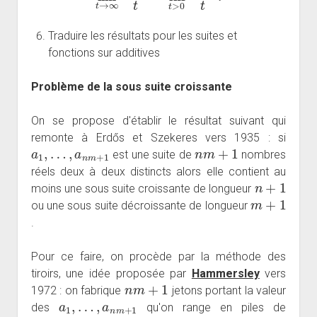
Traduire les résultats pour les suites et
fonctions sur additives
Problème de la sous suite croissante
On se propose d'établir le résultat suivant qui
remonte à Erdős et Szekeres vers 1935 : si
a
1
,
…
,
a
n
m
+
1
n
m
+
1
est une suite de
nombres
réels deux à deux distincts alors elle contient au
n
+
1
moins une sous suite croissante de longueur
m
+
1
ou une sous suite décroissante de longueur
.
Pour ce faire, on procède par la méthode des
tiroirs, une idée proposée par
Hammersley
vers
n
m
+
1
1972 : on fabrique
jetons portant la valeur
a
1
,
…
,
a
n
m
+
1
des
qu'on range en piles de
a
1