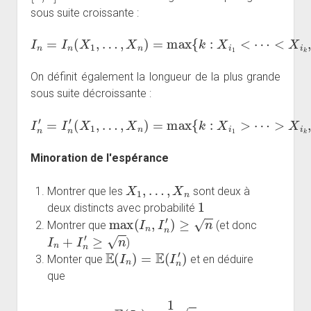
sous suite croissante :
I
n
=
I
n
(
X
1
,
…
,
X
n
)
=
max
<
i
k
{
≤
k
n
:
X
}
.
i
1
<
⋯
<
X
i
k
,
1
≤
i
1
<
⋯
On définit également la longueur de la plus grande
sous suite décroissante :
I
n
′
=
I
n
′
(
X
1
,
…
,
X
n
)
=
max
<
i
k
≤
{
k
n
:
X
}
.
i
1
>
⋯
>
X
i
k
,
1
≤
i
1
<
⋯
Minoration de l'espérance
X
1
,
…
,
X
n
Montrer que les
sont deux à
1
deux distincts avec probabilité
max
(
I
n
,
I
n
′
)
≥
n
Montrer que
(et donc
I
n
+
I
n
′
≥
n
)
E
(
I
n
)
=
E
(
I
n
′
)
Monter que
et en déduire
que
E
(
I
n
)
≥
1
2
n