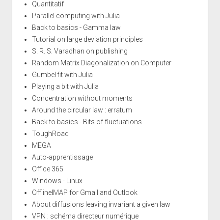
Quantitatif
Parallel computing with Julia
Back to basics - Gamma law
Tutorial on large deviation principles
S. R. S. Varadhan on publishing
Random Matrix Diagonalization on Computer
Gumbel fit with Julia
Playing a bit with Julia
Concentration without moments
Around the circular law : erratum
Back to basics - Bits of fluctuations
ToughRoad
MEGA
Auto-apprentissage
Office 365
Windows - Linux
OfflineIMAP for Gmail and Outlook
About diffusions leaving invariant a given law
VPN : schéma directeur numérique