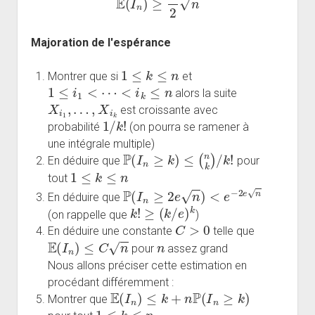
Majoration de l'espérance
1
≤
k
≤
n
Montrer que si
et
1
≤
i
1
<
⋯
<
i
k
≤
n
alors la suite
X
i
1
,
…
,
X
i
k
est croissante avec
1
/
k
!
probabilité
(on pourra se ramener à
une intégrale multiple)
P
(
I
n
≥
k
)
≤
(
n
k
)
/
k
!
En déduire que
pour
1
≤
k
≤
n
tout
P
(
I
n
≥
2
e
n
)
<
e
−
2
e
n
En déduire que
k
!
≥
(
k
/
e
)
k
(on rappelle que
)
C
>
0
En déduire une constante
telle que
E
(
I
n
)
≤
C
n
n
pour
assez grand
Nous allons préciser cette estimation en
procédant différemment :
E
(
I
n
)
≤
k
+
n
P
(
I
n
≥
k
)
Montrer que
1
≤
k
≤
n