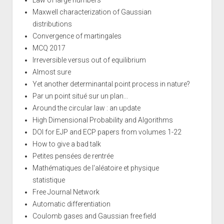
Law of large numbers
Maxwell characterization of Gaussian
distributions
Convergence of martingales
MCQ 2017
Irreversible versus out of equilibrium
Almost sure
Yet another determinantal point process in nature?
Par un point situé sur un plan...
Around the circular law : an update
High Dimensional Probability and Algorithms
DOI for EJP and ECP papers from volumes 1-22
How to give a bad talk
Petites pensées de rentrée
Mathématiques de l'aléatoire et physique
statistique
Free Journal Network
Automatic differentiation
Coulomb gases and Gaussian free field