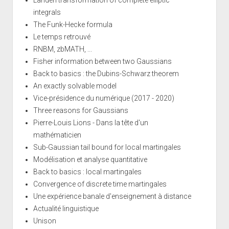
Landen transformation of complete elliptic
integrals
The Funk-Hecke formula
Le temps retrouvé
RNBM, zbMATH, ...
Fisher information between two Gaussians
Back to basics : the Dubins-Schwarz theorem
An exactly solvable model
Vice-présidence du numérique (2017 - 2020)
Three reasons for Gaussians
Pierre-Louis Lions - Dans la tête d'un
mathématicien
Sub-Gaussian tail bound for local martingales
Modélisation et analyse quantitative
Back to basics : local martingales
Convergence of discrete time martingales
Une expérience banale d'enseignement à distance
Actualité linguistique
Unison