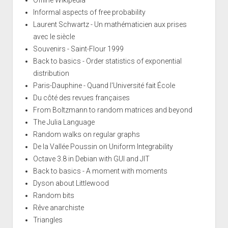
Offline Wikipedia
Informal aspects of free probability
Laurent Schwartz - Un mathématicien aux prises
avec le siècle
Souvenirs - Saint-Flour 1999
Back to basics - Order statistics of exponential
distribution
Paris-Dauphine - Quand l'Université fait École
Du côté des revues françaises
From Boltzmann to random matrices and beyond
The Julia Language
Random walks on regular graphs
De la Vallée Poussin on Uniform Integrability
Octave 3.8 in Debian with GUI and JIT
Back to basics - A moment with moments
Dyson about Littlewood
Random bits
Rêve anarchiste
Triangles