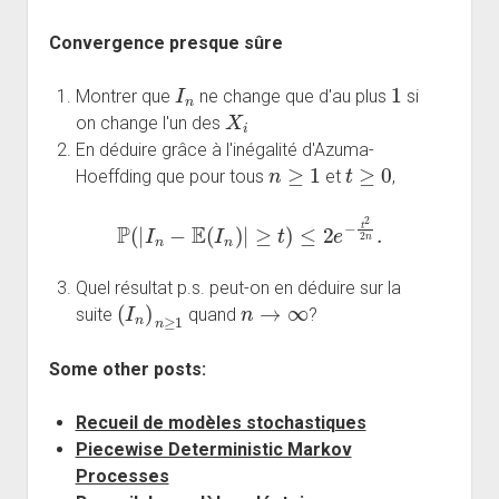
Convergence presque sûre
I
n
1
Montrer que
ne change que d'au plus
si
X
i
on change l'un des
En déduire grâce à l'inégalité d'Azuma-
n
≥
1
t
≥
0
Hoeffding que pour tous
et
,
P
(
|
I
n
−
E
(
I
n
)
|
≥
t
)
≤
2
e
−
t
2
2
n
.
Quel résultat p.s. peut-on en déduire sur la
(
I
n
)
n
≥
1
n
→
∞
suite
quand
?
Some other posts:
Recueil de modèles stochastiques
Piecewise Deterministic Markov
Processes