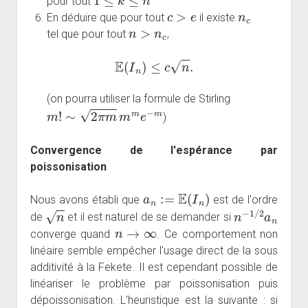
pour tout
c
>
e
n
c
En déduire que pour tout
il existe
n
>
n
c
tel que pour tout
,
E
(
I
n
)
≤
c
n
.
(on pourra utiliser la formule de Stirling
m
!
∼
2
π
m
m
m
e
−
m
)
Convergence de l'espérance par
poissonisation
a
n
:=
E
(
I
n
)
Nous avons établi que
est de l'ordre
n
n
−
1
/
2
a
n
de
et il est naturel de se demander si
n
→
∞
converge quand
. Ce comportement non
linéaire semble empêcher l'usage direct de la sous
additivité à la Fekete. Il est cependant possible de
linéariser le problème par poissonisation puis
dépoissonisation. L'heuristique est la suivante : si