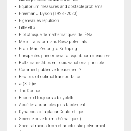
Equilibrium measures and obstacle problems
Freeman J. Dyson (1923 - 2020)
Eigenvalues repulsion
Little ell p
Bibliothèque de mathématiques de l'ÉNS
Mellin transform and Riesz potentials
From Mao Zedong to Xi Jinping
Unexpected phenomena for equilibrium measures
Boltzmann-Gibbs entropic variational principle
Comment publier vertueusement ?
Few bits of optimal transportation
ar(X=5)iv
The Donnas
Encore et toujours à bicyclette
Accéder aux articles plus facilement
Dynamics of a planar Coulomb gas
Science ouverte (mathématiques)
Spectral radius from characteristic polynomial