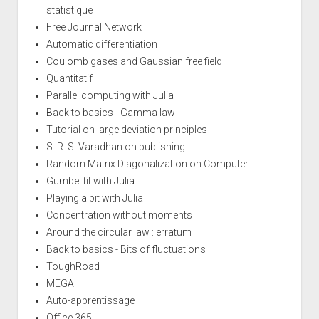
statistique
Free Journal Network
Automatic differentiation
Coulomb gases and Gaussian free field
Quantitatif
Parallel computing with Julia
Back to basics - Gamma law
Tutorial on large deviation principles
S. R. S. Varadhan on publishing
Random Matrix Diagonalization on Computer
Gumbel fit with Julia
Playing a bit with Julia
Concentration without moments
Around the circular law : erratum
Back to basics - Bits of fluctuations
ToughRoad
MEGA
Auto-apprentissage
Office 365