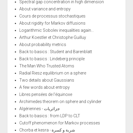
Spectral gap concentration in high dimension
About variance and entropy
Cours de processus stochastiques
About rigidity for Markov diffusions
Logarithmic Sobolev inequalities again...
Arthur Koestler et Christophe Guilluy
About probability metrics
Back to basics : Student and Barenblatt
Back to basics : Lindeberg principle
The Man Who Trusted Atoms
Radial Riesz equilibrium on a sphere
Two details about Gaussians
A few words about entropy
Libres pensées de l'équinoxe
Archimedes theorem on sphere and cylinder
Algériennes - جزائريات
Back to basics : from LDP to CLT
Cutoff phenomenon for Markov processes
Chorba et kesra - شربة و كسرة