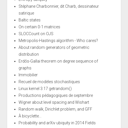
Stéphane Charbonnier, dit Charb, dessinateur
satirique
Baltic states
On certain 0-1 matrices
SLOCCount on OJS
Metropolis-Hastings algorithm - Who cares?
About random generators of geometric
distribution
Erdős-Gallai theorem on degree sequence of
graphs
Immobilier
Recueil de modèles stochastiques
Linux kernel 3.17 getrandom()
Productions pédagogiques de septembre
Wigner about level spacing and Wishart
Random walk, Dirichlet problem, and GFF
À bicyclette...
Probability and arXiv ubiquity in 2014 Fields