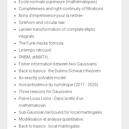
École normale supérieure (mathématiques)
Completeness and right-continuity of filtrations
Brins d'impertinence pour la rentrée
Sinkhorn and circular law
Landen transformation of complete elliptic
integrals
The Funk-Hecke formula
Le temps retrouvé
RNBM, zbMATH, ...
Fisher information between two Gaussians
Back to basics : the Dubins-Schwarz theorem
An exactly solvable model
Vice-présidence du numérique (2017 - 2020)
Three reasons for Gaussians
Pierre-Louis Lions - Dans la tête d'un
mathématicien
Sub-Gaussian tail bound for local martingales
Modélisation et analyse quantitative
Back to basics : local martingales