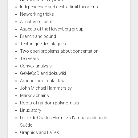
Independence and central limit theorems
Networking tricks
A matter of taste
Aspects of the Heisenberg group
Branch and bound
Tectonique des plaques
Two open problems about concentation
Ten years
Convex analysis
GeMeCoD and dokuwiki
Around the circular law
John Michael Hammersley
Markov chains
Roots of random polynomials
Linux story
Lettre de Charles Hermite à l'ambassadeur de
Suède
Graphics and LaTeX