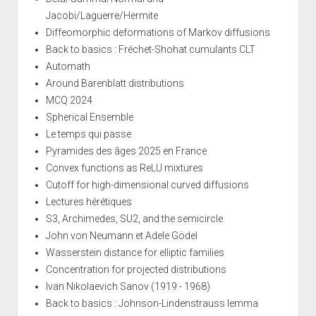
Jacobi/Laguerre/Hermite
Diffeomorphic deformations of Markov diffusions
Back to basics : Fréchet-Shohat cumulants CLT
Automath
Around Barenblatt distributions
MCQ 2024
Spherical Ensemble
Le temps qui passe
Pyramides des âges 2025 en France
Convex functions as ReLU mixtures
Cutoff for high-dimensional curved diffusions
Lectures hérétiques
S3, Archimedes, SU2, and the semicircle
John von Neumann et Adele Gödel
Wasserstein distance for elliptic families
Concentration for projected distributions
Ivan Nikolaevich Sanov (1919 - 1968)
Back to basics : Johnson-Lindenstrauss lemma