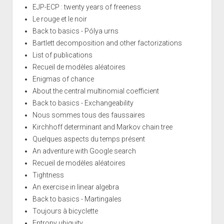
EJP-ECP : twenty years of freeness
Le rouge et le noir
Back to basics - Pólya urns
Bartlett decomposition and other factorizations
List of publications
Recueil de modèles aléatoires
Enigmas of chance
About the central multinomial coefficient
Back to basics - Exchangeability
Nous sommes tous des faussaires
Kirchhoff determinant and Markov chain tree
Quelques aspects du temps présent
An adventure with Google search
Recueil de modèles aléatoires
Tightness
An exercise in linear algebra
Back to basics - Martingales
Toujours à bicyclette
Entropy ubiquity