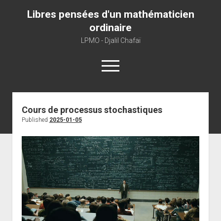
Libres pensées d'un mathématicien
ordinaire
LPMO - Djalil Chafaï
open
menu
Home
Cours de processus stochastiques
Published
2025-01-05
LPMO
About libre pensée
About mathematics
About this blog