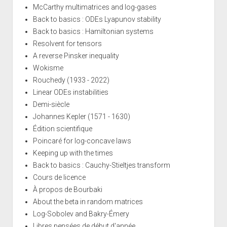
McCarthy multimatrices and log-gases
Back to basics : ODEs Lyapunov stability
Back to basics : Hamiltonian systems
Resolvent for tensors
A reverse Pinsker inequality
Wokisme
Rouchedy (1933 - 2022)
Linear ODEs instabilities
Demi-siècle
Johannes Kepler (1571 - 1630)
Édition scientifique
Poincaré for log-concave laws
Keeping up with the times
Back to basics : Cauchy-Stieltjes transform
Cours de licence
À propos de Bourbaki
About the beta in random matrices
Log-Sobolev and Bakry-Émery
Libres pensées de début d'année