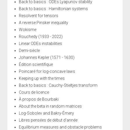
Back to basics : ODEs Lyapunov stability
Back to basics : Hamiltonian systems
Resolvent for tensors
A reverse Pinsker inequality
Wokisme
Rouchedy (1933 - 2022)
Linear ODEs instabilities
Demi-siècle
Johannes Kepler (1571 - 1630)
Édition scientifique
Poincaré for log-concave laws
Keeping up with the times
Back to basics : Cauchy-Stieltjes transform
Cours de licence
À propos de Bourbaki
About the beta in random matrices
Log-Sobolev and Bakry-Émery
Libres pensées de début d'année
Equilibrium measures and obstacle problems