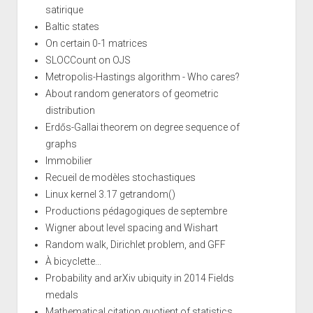
satirique
Baltic states
On certain 0-1 matrices
SLOCCount on OJS
Metropolis-Hastings algorithm - Who cares?
About random generators of geometric
distribution
Erdős-Gallai theorem on degree sequence of
graphs
Immobilier
Recueil de modèles stochastiques
Linux kernel 3.17 getrandom()
Productions pédagogiques de septembre
Wigner about level spacing and Wishart
Random walk, Dirichlet problem, and GFF
À bicyclette...
Probability and arXiv ubiquity in 2014 Fields
medals
Mathematical citation quotient of statistics