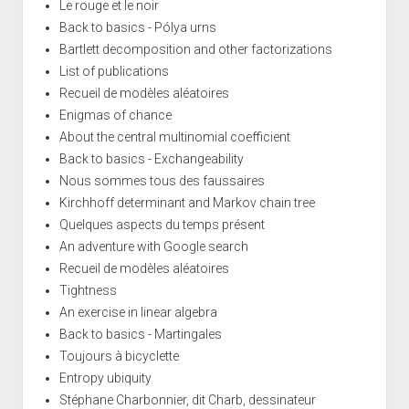
Le rouge et le noir
Back to basics - Pólya urns
Bartlett decomposition and other factorizations
List of publications
Recueil de modèles aléatoires
Enigmas of chance
About the central multinomial coefficient
Back to basics - Exchangeability
Nous sommes tous des faussaires
Kirchhoff determinant and Markov chain tree
Quelques aspects du temps présent
An adventure with Google search
Recueil de modèles aléatoires
Tightness
An exercise in linear algebra
Back to basics - Martingales
Toujours à bicyclette
Entropy ubiquity
Stéphane Charbonnier, dit Charb, dessinateur