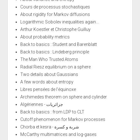
Cours de processus stochastiques
About rigidity for Markov diffusions
Logarithmic Sobolev inequalities again...
Arthur Koestler et Christophe Guilluy
About probability metrics
Back to basics : Student and Barenblatt
Back to basics : Lindeberg principle
The Man Who Trusted Atoms
Radial Riesz equilibrium on a sphere
Two details about Gaussians
A few words about entropy
Libres pensées de l'équinoxe
Archimedes theorem on sphere and cylinder
Algériennes - جزائريات
Back to basics : from LDP to CLT
Cutoff phenomenon for Markov processes
Chorba et kesra - شربة و كسرة
McCarthy multimatrices and log-gases