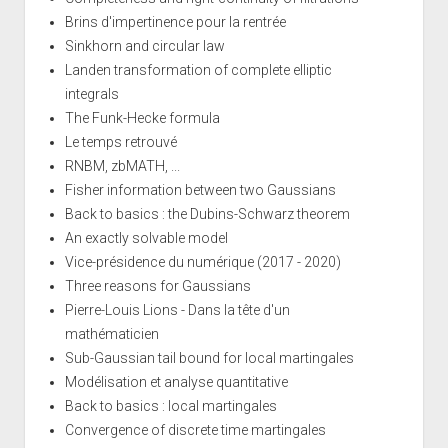
Brins d'impertinence pour la rentrée
Sinkhorn and circular law
Landen transformation of complete elliptic
integrals
The Funk-Hecke formula
Le temps retrouvé
RNBM, zbMATH, ...
Fisher information between two Gaussians
Back to basics : the Dubins-Schwarz theorem
An exactly solvable model
Vice-présidence du numérique (2017 - 2020)
Three reasons for Gaussians
Pierre-Louis Lions - Dans la tête d'un
mathématicien
Sub-Gaussian tail bound for local martingales
Modélisation et analyse quantitative
Back to basics : local martingales
Convergence of discrete time martingales