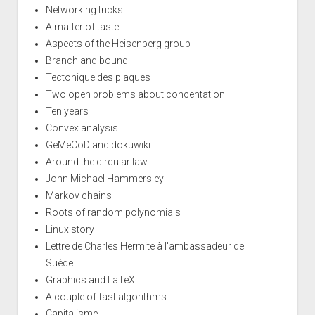
Networking tricks
A matter of taste
Aspects of the Heisenberg group
Branch and bound
Tectonique des plaques
Two open problems about concentation
Ten years
Convex analysis
GeMeCoD and dokuwiki
Around the circular law
John Michael Hammersley
Markov chains
Roots of random polynomials
Linux story
Lettre de Charles Hermite à l'ambassadeur de
Suède
Graphics and LaTeX
A couple of fast algorithms
Capitalisme