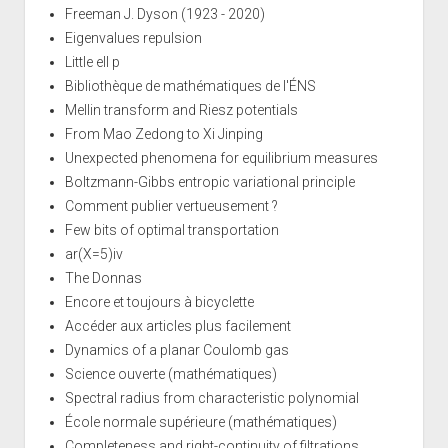
Freeman J. Dyson (1923 - 2020)
Eigenvalues repulsion
Little ell p
Bibliothèque de mathématiques de l'ÉNS
Mellin transform and Riesz potentials
From Mao Zedong to Xi Jinping
Unexpected phenomena for equilibrium measures
Boltzmann-Gibbs entropic variational principle
Comment publier vertueusement ?
Few bits of optimal transportation
ar(X=5)iv
The Donnas
Encore et toujours à bicyclette
Accéder aux articles plus facilement
Dynamics of a planar Coulomb gas
Science ouverte (mathématiques)
Spectral radius from characteristic polynomial
École normale supérieure (mathématiques)
Completeness and right-continuity of filtrations