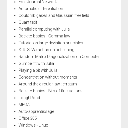
Free Journal Network
Automatic differentiation
Coulomb gases and Gaussian free field
Quantitatif
Parallel computing with Julia
Back to basics - Gamma law
Tutorial on large deviation principles
S. R. S. Varadhan on publishing
Random Matrix Diagonalization on Computer
Gumbel fit with Julia
Playing a bit with Julia
Concentration without moments
Around the circular law : erratum
Back to basics - Bits of fluctuations
ToughRoad
MEGA
Auto-apprentissage
Office 365
Windows - Linux