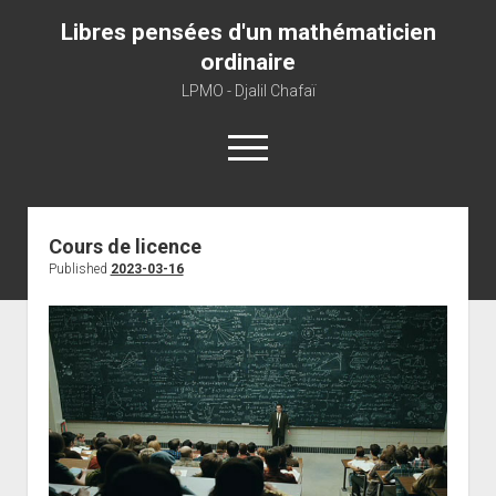
Libres pensées d'un mathématicien
ordinaire
LPMO - Djalil Chafaï
open
menu
Home
Cours de licence
Published
2023-03-16
LPMO
About libre pensée
About mathematics
About this blog