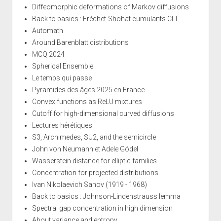
Diffeomorphic deformations of Markov diffusions
Back to basics : Fréchet-Shohat cumulants CLT
Automath
Around Barenblatt distributions
MCQ 2024
Spherical Ensemble
Le temps qui passe
Pyramides des âges 2025 en France
Convex functions as ReLU mixtures
Cutoff for high-dimensional curved diffusions
Lectures hérétiques
S3, Archimedes, SU2, and the semicircle
John von Neumann et Adele Gödel
Wasserstein distance for elliptic families
Concentration for projected distributions
Ivan Nikolaevich Sanov (1919 - 1968)
Back to basics : Johnson-Lindenstrauss lemma
Spectral gap concentration in high dimension
About variance and entropy