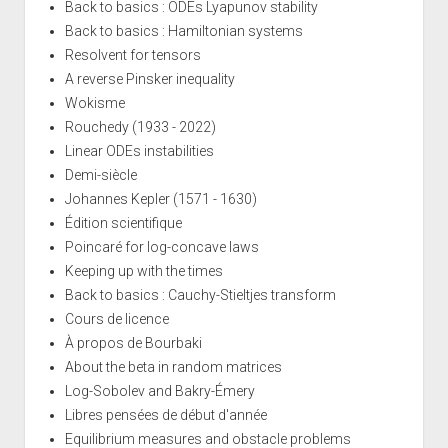
Back to basics : ODEs Lyapunov stability
Back to basics : Hamiltonian systems
Resolvent for tensors
A reverse Pinsker inequality
Wokisme
Rouchedy (1933 - 2022)
Linear ODEs instabilities
Demi-siècle
Johannes Kepler (1571 - 1630)
Édition scientifique
Poincaré for log-concave laws
Keeping up with the times
Back to basics : Cauchy-Stieltjes transform
Cours de licence
À propos de Bourbaki
About the beta in random matrices
Log-Sobolev and Bakry-Émery
Libres pensées de début d'année
Equilibrium measures and obstacle problems