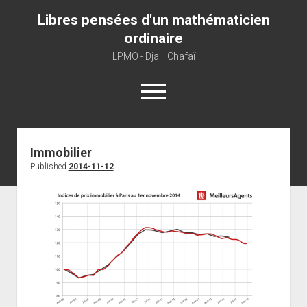
Libres pensées d'un mathématicien
ordinaire
LPMO - Djalil Chafaï
open
menu
Home
Immobilier
Published
2014-11-12
LPMO
About libre pensée
About mathematics
About this blog