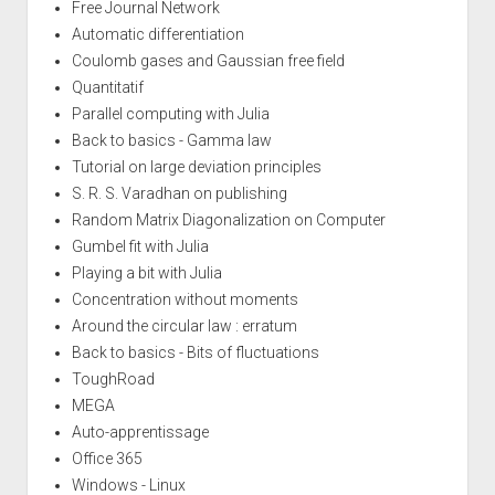
Free Journal Network
Automatic differentiation
Coulomb gases and Gaussian free field
Quantitatif
Parallel computing with Julia
Back to basics - Gamma law
Tutorial on large deviation principles
S. R. S. Varadhan on publishing
Random Matrix Diagonalization on Computer
Gumbel fit with Julia
Playing a bit with Julia
Concentration without moments
Around the circular law : erratum
Back to basics - Bits of fluctuations
ToughRoad
MEGA
Auto-apprentissage
Office 365
Windows - Linux