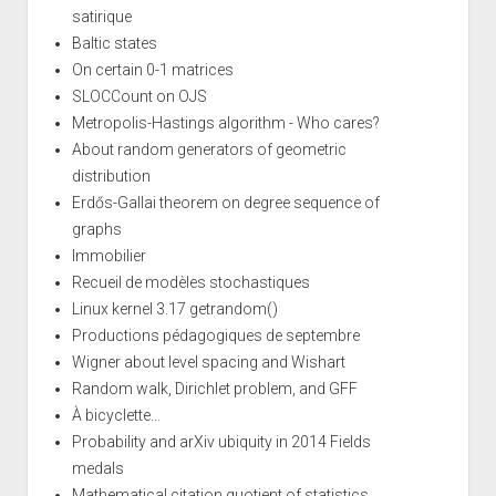
satirique
Baltic states
On certain 0-1 matrices
SLOCCount on OJS
Metropolis-Hastings algorithm - Who cares?
About random generators of geometric
distribution
Erdős-Gallai theorem on degree sequence of
graphs
Immobilier
Recueil de modèles stochastiques
Linux kernel 3.17 getrandom()
Productions pédagogiques de septembre
Wigner about level spacing and Wishart
Random walk, Dirichlet problem, and GFF
À bicyclette...
Probability and arXiv ubiquity in 2014 Fields
medals
Mathematical citation quotient of statistics