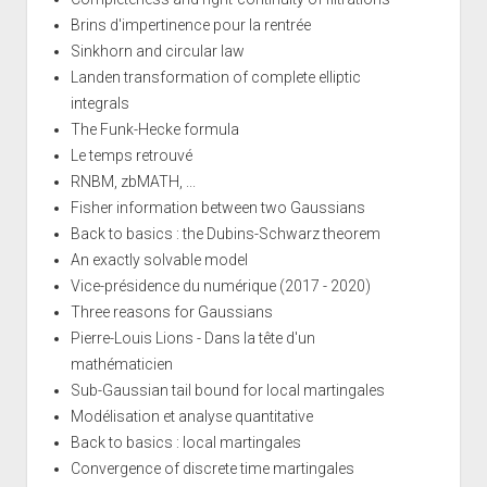
Brins d'impertinence pour la rentrée
Sinkhorn and circular law
Landen transformation of complete elliptic
integrals
The Funk-Hecke formula
Le temps retrouvé
RNBM, zbMATH, ...
Fisher information between two Gaussians
Back to basics : the Dubins-Schwarz theorem
An exactly solvable model
Vice-présidence du numérique (2017 - 2020)
Three reasons for Gaussians
Pierre-Louis Lions - Dans la tête d'un
mathématicien
Sub-Gaussian tail bound for local martingales
Modélisation et analyse quantitative
Back to basics : local martingales
Convergence of discrete time martingales