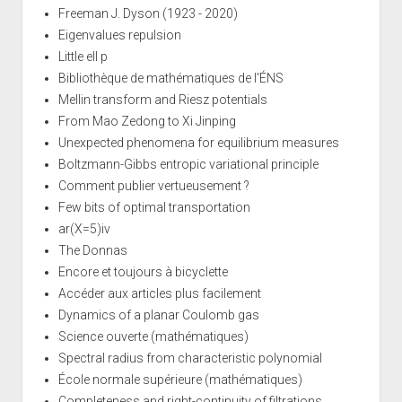
Freeman J. Dyson (1923 - 2020)
Eigenvalues repulsion
Little ell p
Bibliothèque de mathématiques de l'ÉNS
Mellin transform and Riesz potentials
From Mao Zedong to Xi Jinping
Unexpected phenomena for equilibrium measures
Boltzmann-Gibbs entropic variational principle
Comment publier vertueusement ?
Few bits of optimal transportation
ar(X=5)iv
The Donnas
Encore et toujours à bicyclette
Accéder aux articles plus facilement
Dynamics of a planar Coulomb gas
Science ouverte (mathématiques)
Spectral radius from characteristic polynomial
École normale supérieure (mathématiques)
Completeness and right-continuity of filtrations