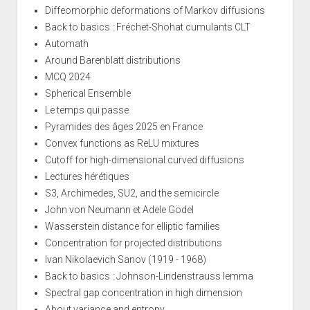
Diffeomorphic deformations of Markov diffusions
Back to basics : Fréchet-Shohat cumulants CLT
Automath
Around Barenblatt distributions
MCQ 2024
Spherical Ensemble
Le temps qui passe
Pyramides des âges 2025 en France
Convex functions as ReLU mixtures
Cutoff for high-dimensional curved diffusions
Lectures hérétiques
S3, Archimedes, SU2, and the semicircle
John von Neumann et Adele Gödel
Wasserstein distance for elliptic families
Concentration for projected distributions
Ivan Nikolaevich Sanov (1919 - 1968)
Back to basics : Johnson-Lindenstrauss lemma
Spectral gap concentration in high dimension
About variance and entropy