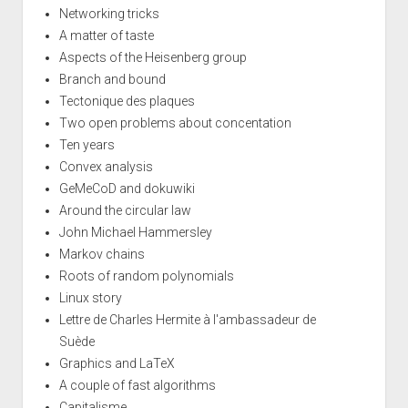
Networking tricks
A matter of taste
Aspects of the Heisenberg group
Branch and bound
Tectonique des plaques
Two open problems about concentation
Ten years
Convex analysis
GeMeCoD and dokuwiki
Around the circular law
John Michael Hammersley
Markov chains
Roots of random polynomials
Linux story
Lettre de Charles Hermite à l'ambassadeur de
Suède
Graphics and LaTeX
A couple of fast algorithms
Capitalisme