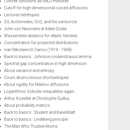
Convex functions as ReLU mixtures
Cutoff for high-dimensional curved diffusions
Lectures hérétiques
S3, Archimedes, SU2, and the semicircle
John von Neumann et Adele Gödel
Wasserstein distance for elliptic families
Concentration for projected distributions
Ivan Nikolaevich Sanov (1919 - 1968)
Back to basics : Johnson-Lindenstrauss lemma
Spectral gap concentration in high dimension
About variance and entropy
Cours de processus stochastiques
About rigidity for Markov diffusions
Logarithmic Sobolev inequalities again...
Arthur Koestler et Christophe Guilluy
About probability metrics
Back to basics : Student and Barenblatt
Back to basics : Lindeberg principle
The Man Who Trusted Atoms