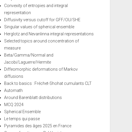
Convexity of entropies and integral
representation
Diffusivity versus cutoff for GFF/OU/SHE
Singular values of spherical ensemble
Herglotz and Nevanlinna integral representations
Selected topics around concentration of
measure
Beta/Gamma/Normal and
Jacobi/Laguerre/Hermite
Diffeomorphic deformations of Markov
diffusions
Back to basics : Fréchet-Shohat cumulants CLT
Automath
Around Barenblatt distributions
MCQ 2024
Spherical Ensemble
Le temps qui passe
Pyramides des âges 2025 en France