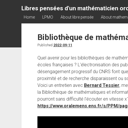
Libres pensées d'un mathématicien ord
Home
LPMO
About libre pensée
About mathem
Bibliothèque de mathéma
Published
2022-09-11
Quel avenir pour les bibliothèques de mathém
écoles françaises ? L'électronisation des pu
désengagement progressif du CNRS font que d
proximité et de recherche disparaissent ou s
Voici un entretien avec
Bernard Tessier
, me
la Bibliothèque de mathématiques et informat
pourront sans difficulté l'écouter en vitesse x1
https://www.oralemens.ens.fr/s/PPM/pag