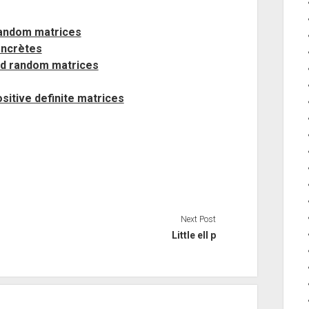
random matrices
oncrètes
ed random matrices
itive definite matrices
Next Post
Little ell p