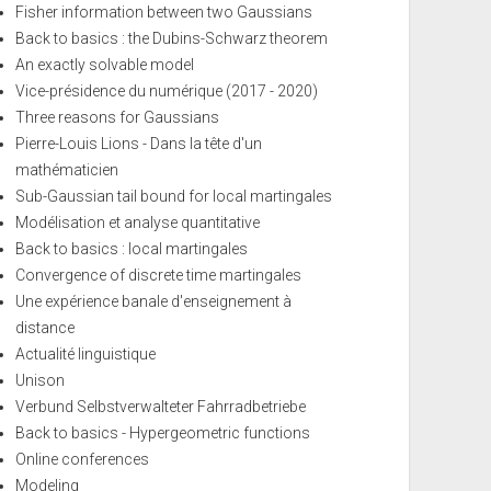
Fisher information between two Gaussians
Back to basics : the Dubins-Schwarz theorem
An exactly solvable model
Vice-présidence du numérique (2017 - 2020)
Three reasons for Gaussians
Pierre-Louis Lions - Dans la tête d'un
mathématicien
Sub-Gaussian tail bound for local martingales
Modélisation et analyse quantitative
Back to basics : local martingales
Convergence of discrete time martingales
Une expérience banale d'enseignement à
distance
Actualité linguistique
Unison
Verbund Selbstverwalteter Fahrradbetriebe
Back to basics - Hypergeometric functions
Online conferences
Modeling