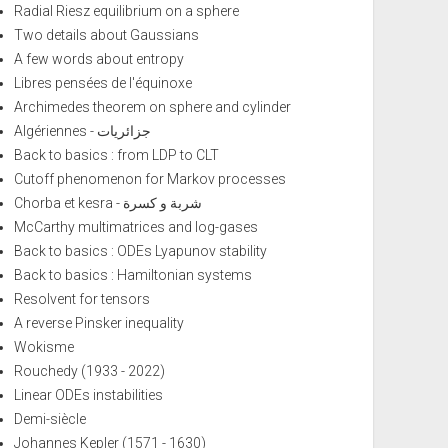
Radial Riesz equilibrium on a sphere
Two details about Gaussians
A few words about entropy
Libres pensées de l'équinoxe
Archimedes theorem on sphere and cylinder
Algériennes - جزائريات
Back to basics : from LDP to CLT
Cutoff phenomenon for Markov processes
Chorba et kesra - شربة و كسرة
McCarthy multimatrices and log-gases
Back to basics : ODEs Lyapunov stability
Back to basics : Hamiltonian systems
Resolvent for tensors
A reverse Pinsker inequality
Wokisme
Rouchedy (1933 - 2022)
Linear ODEs instabilities
Demi-siècle
Johannes Kepler (1571 - 1630)