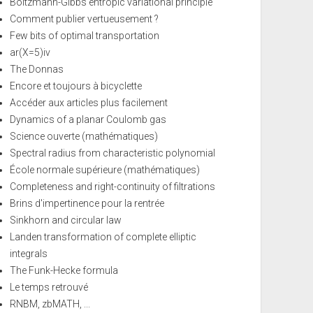
Boltzmann-Gibbs entropic variational principle
Comment publier vertueusement ?
Few bits of optimal transportation
ar(X=5)iv
The Donnas
Encore et toujours à bicyclette
Accéder aux articles plus facilement
Dynamics of a planar Coulomb gas
Science ouverte (mathématiques)
Spectral radius from characteristic polynomial
École normale supérieure (mathématiques)
Completeness and right-continuity of filtrations
Brins d'impertinence pour la rentrée
Sinkhorn and circular law
Landen transformation of complete elliptic
integrals
The Funk-Hecke formula
Le temps retrouvé
RNBM, zbMATH, ...