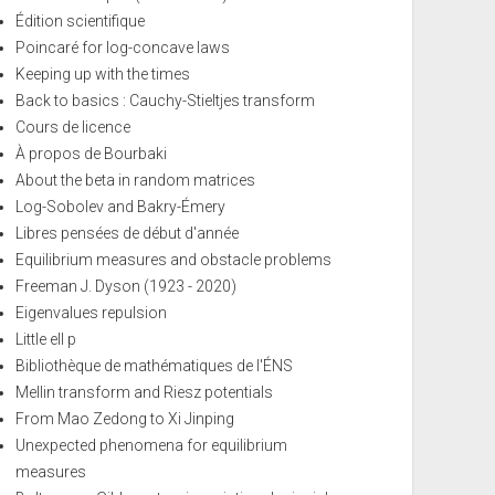
Édition scientifique
Poincaré for log-concave laws
Keeping up with the times
Back to basics : Cauchy-Stieltjes transform
Cours de licence
À propos de Bourbaki
About the beta in random matrices
Log-Sobolev and Bakry-Émery
Libres pensées de début d'année
Equilibrium measures and obstacle problems
Freeman J. Dyson (1923 - 2020)
Eigenvalues repulsion
Little ell p
Bibliothèque de mathématiques de l'ÉNS
Mellin transform and Riesz potentials
From Mao Zedong to Xi Jinping
Unexpected phenomena for equilibrium
measures