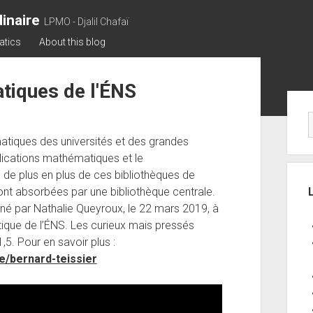
inaire
LPMO - Djalil Chafaï
atics
About this blog
tiques de l'ÉNS
Sid
atiques des universités et des grandes
blications mathématiques et le
e plus en plus de ces bibliothèques de
ont absorbées par une bibliothèque centrale.
né par Nathalie Queyroux, le 22 mars 2019, à
ique de l’ÉNS. Les curieux mais pressés
,5. Pour en savoir plus :
e/bernard-teissier