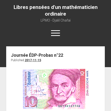
Libres pensées d'un mathématicien
ordinaire
LPMO - Djalil Chafaï
open
menu
Home
Journée ÉDP-Probas n°22
Published
2017-11-15
LPMO
About libre pensée
About mathematics
About this blog