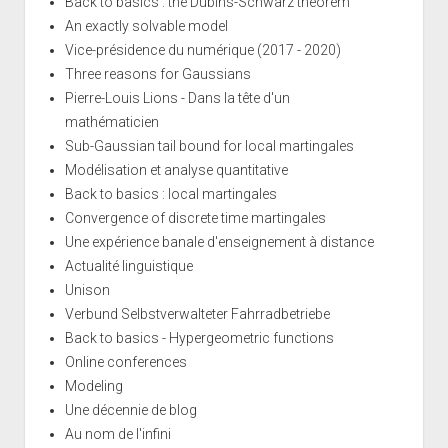
Back to basics : the Dubins-Schwarz theorem
An exactly solvable model
Vice-présidence du numérique (2017 - 2020)
Three reasons for Gaussians
Pierre-Louis Lions - Dans la tête d'un
mathématicien
Sub-Gaussian tail bound for local martingales
Modélisation et analyse quantitative
Back to basics : local martingales
Convergence of discrete time martingales
Une expérience banale d'enseignement à distance
Actualité linguistique
Unison
Verbund Selbstverwalteter Fahrradbetriebe
Back to basics - Hypergeometric functions
Online conferences
Modeling
Une décennie de blog
Au nom de l'infini