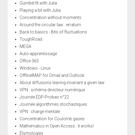
Gumbel fit with Julia
Playing a bit with Julia
Concentration without moments
Around the circular law : erratum
Back to basics - Bits of fluctuations
ToughRoad
MEGA
Auto-apprentissage
Office 365
Windows - Linux
OfflineIMAP for Gmail and Outlook
About diffusions leaving invariant a given law
VPN : schéma directeur numérique
Journée ÉDP-Probas n°22
Journée algorithmes stochastiques
VPN : charge mentale
Concentration for Coulomb gases
Mathematics in Open Access : it works!
Étymologies