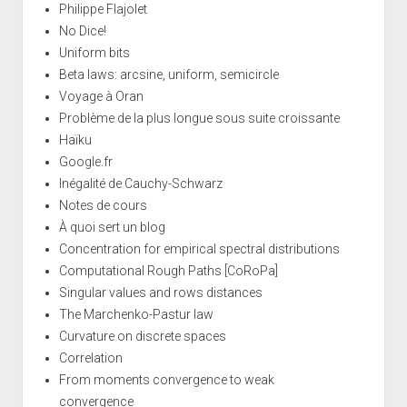
Philippe Flajolet
No Dice!
Uniform bits
Beta laws: arcsine, uniform, semicircle
Voyage à Oran
Problème de la plus longue sous suite croissante
Haïku
Google.fr
Inégalité de Cauchy-Schwarz
Notes de cours
À quoi sert un blog
Concentration for empirical spectral distributions
Computational Rough Paths [CoRoPa]
Singular values and rows distances
The Marchenko-Pastur law
Curvature on discrete spaces
Correlation
From moments convergence to weak
convergence