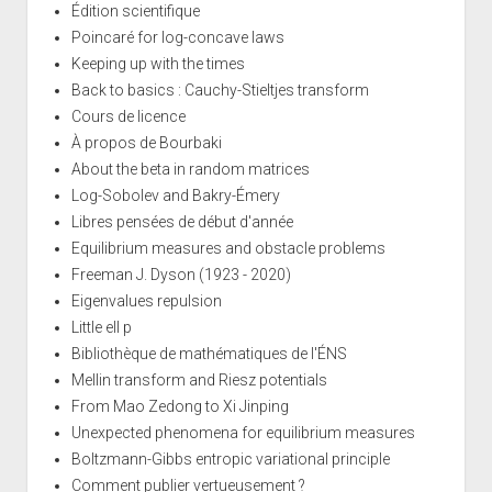
Édition scientifique
Poincaré for log-concave laws
Keeping up with the times
Back to basics : Cauchy-Stieltjes transform
Cours de licence
À propos de Bourbaki
About the beta in random matrices
Log-Sobolev and Bakry-Émery
Libres pensées de début d'année
Equilibrium measures and obstacle problems
Freeman J. Dyson (1923 - 2020)
Eigenvalues repulsion
Little ell p
Bibliothèque de mathématiques de l'ÉNS
Mellin transform and Riesz potentials
From Mao Zedong to Xi Jinping
Unexpected phenomena for equilibrium measures
Boltzmann-Gibbs entropic variational principle
Comment publier vertueusement ?