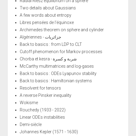
Radial Riesz equilibrium on a sphere
Two details about Gaussians
A few words about entropy
Libres pensées de l'équinoxe
Archimedes theorem on sphere and cylinder
Algériennes - جزائريات
Back to basics : from LDP to CLT
Cutoff phenomenon for Markov processes
Chorba et kesra - شربة و كسرة
McCarthy multimatrices and log-gases
Back to basics : ODEs Lyapunov stability
Back to basics : Hamiltonian systems
Resolvent for tensors
A reverse Pinsker inequality
Wokisme
Rouchedy (1933 - 2022)
Linear ODEs instabilities
Demi-siècle
Johannes Kepler (1571 - 1630)