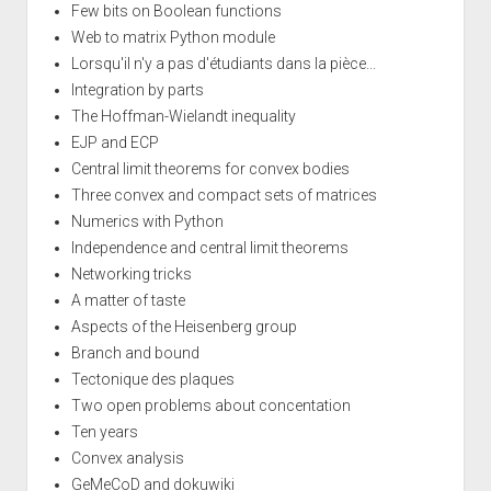
Few bits on Boolean functions
Web to matrix Python module
Lorsqu'il n'y a pas d'étudiants dans la pièce...
Integration by parts
The Hoffman-Wielandt inequality
EJP and ECP
Central limit theorems for convex bodies
Three convex and compact sets of matrices
Numerics with Python
Independence and central limit theorems
Networking tricks
A matter of taste
Aspects of the Heisenberg group
Branch and bound
Tectonique des plaques
Two open problems about concentation
Ten years
Convex analysis
GeMeCoD and dokuwiki