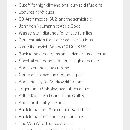
Cutoff for high-dimensional curved diffusions
Lectures hérétiques
S3, Archimedes, SU2, and the semicircle
John von Neumann et Adele Gödel
Wasserstein distance for elliptic families
Concentration for projected distributions
Ivan Nikolaevich Sanov (1919 - 1968)
Back to basics : Johnson-Lindenstrauss lemma
Spectral gap concentration in high dimension
About variance and entropy
Cours de processus stochastiques
About rigidity for Markov diffusions
Logarithmic Sobolev inequalities again...
Arthur Koestler et Christophe Guilluy
About probability metrics
Back to basics : Student and Barenblatt
Back to basics : Lindeberg principle
The Man Who Trusted Atoms