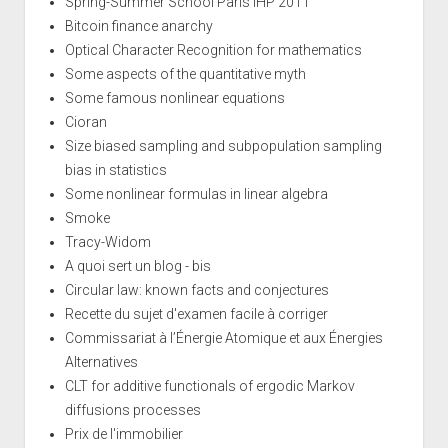
Spring-Summer School Paris IHP 2011
Bitcoin finance anarchy
Optical Character Recognition for mathematics
Some aspects of the quantitative myth
Some famous nonlinear equations
Cioran
Size biased sampling and subpopulation sampling
bias in statistics
Some nonlinear formulas in linear algebra
Smoke
Tracy-Widom
A quoi sert un blog - bis
Circular law: known facts and conjectures
Recette du sujet d'examen facile à corriger
Commissariat à l’Énergie Atomique et aux Énergies
Alternatives
CLT for additive functionals of ergodic Markov
diffusions processes
Prix de l'immobilier