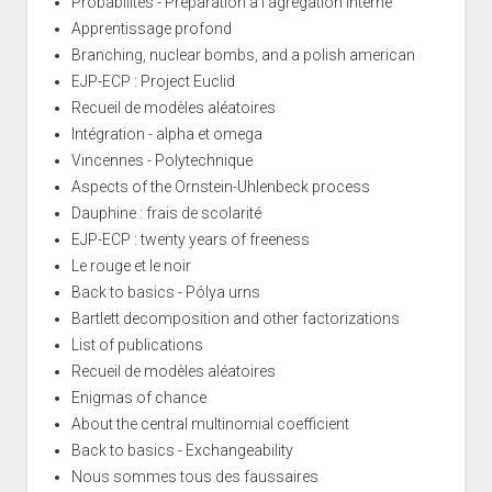
Probabilités - Préparation à l'agrégation interne
Apprentissage profond
Branching, nuclear bombs, and a polish american
EJP-ECP : Project Euclid
Recueil de modèles aléatoires
Intégration - alpha et omega
Vincennes - Polytechnique
Aspects of the Ornstein-Uhlenbeck process
Dauphine : frais de scolarité
EJP-ECP : twenty years of freeness
Le rouge et le noir
Back to basics - Pólya urns
Bartlett decomposition and other factorizations
List of publications
Recueil de modèles aléatoires
Enigmas of chance
About the central multinomial coefficient
Back to basics - Exchangeability
Nous sommes tous des faussaires