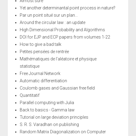
Almost sure
Yet another determinantal point process in nature?
Par un point situé sur un plan...
Around the circular law : an update
High Dimensional Probability and Algorithms
DOI for EJP and ECP papers from volumes 1-22
How to give a bad talk
Petites pensées de rentrée
Mathématiques de l'aléatoire et physique
statistique
Free Journal Network
Automatic differentiation
Coulomb gases and Gaussian free field
Quantitatif
Parallel computing with Julia
Back to basics - Gamma law
Tutorial on large deviation principles
S. R. S. Varadhan on publishing
Random Matrix Diagonalization on Computer