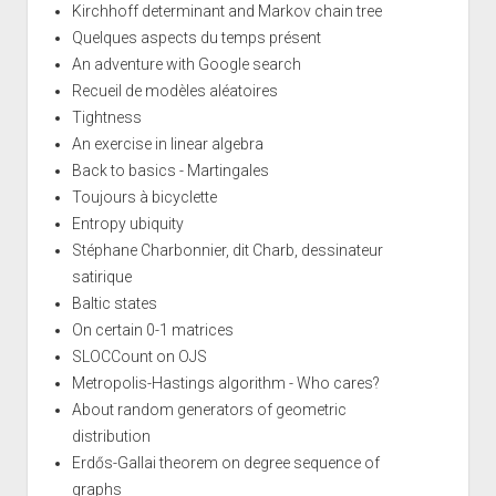
Kirchhoff determinant and Markov chain tree
Quelques aspects du temps présent
An adventure with Google search
Recueil de modèles aléatoires
Tightness
An exercise in linear algebra
Back to basics - Martingales
Toujours à bicyclette
Entropy ubiquity
Stéphane Charbonnier, dit Charb, dessinateur
satirique
Baltic states
On certain 0-1 matrices
SLOCCount on OJS
Metropolis-Hastings algorithm - Who cares?
About random generators of geometric
distribution
Erdős-Gallai theorem on degree sequence of
graphs