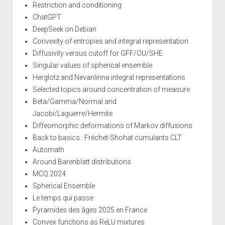
Restriction and conditioning
ChatGPT
DeepSeek on Debian
Convexity of entropies and integral representation
Diffusivity versus cutoff for GFF/OU/SHE
Singular values of spherical ensemble
Herglotz and Nevanlinna integral representations
Selected topics around concentration of measure
Beta/Gamma/Normal and
Jacobi/Laguerre/Hermite
Diffeomorphic deformations of Markov diffusions
Back to basics : Fréchet-Shohat cumulants CLT
Automath
Around Barenblatt distributions
MCQ 2024
Spherical Ensemble
Le temps qui passe
Pyramides des âges 2025 en France
Convex functions as ReLU mixtures