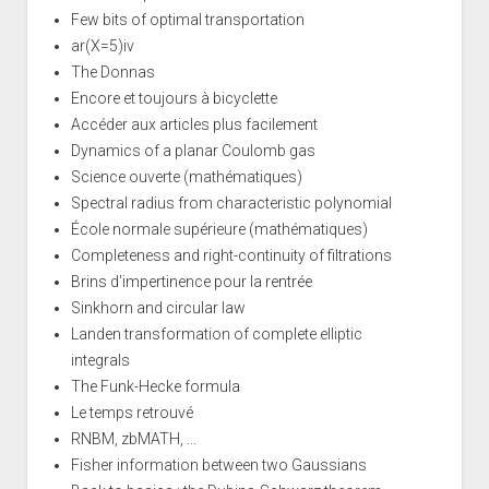
Few bits of optimal transportation
ar(X=5)iv
The Donnas
Encore et toujours à bicyclette
Accéder aux articles plus facilement
Dynamics of a planar Coulomb gas
Science ouverte (mathématiques)
Spectral radius from characteristic polynomial
École normale supérieure (mathématiques)
Completeness and right-continuity of filtrations
Brins d'impertinence pour la rentrée
Sinkhorn and circular law
Landen transformation of complete elliptic
integrals
The Funk-Hecke formula
Le temps retrouvé
RNBM, zbMATH, ...
Fisher information between two Gaussians