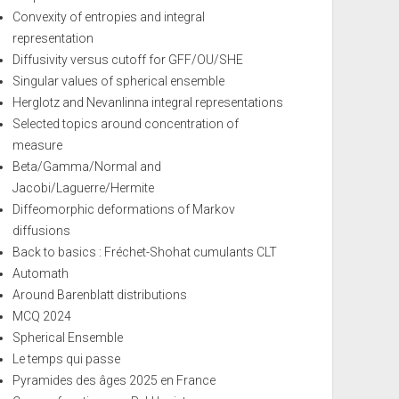
Convexity of entropies and integral
representation
Diffusivity versus cutoff for GFF/OU/SHE
Singular values of spherical ensemble
Herglotz and Nevanlinna integral representations
Selected topics around concentration of
measure
Beta/Gamma/Normal and
Jacobi/Laguerre/Hermite
Diffeomorphic deformations of Markov
diffusions
Back to basics : Fréchet-Shohat cumulants CLT
Automath
Around Barenblatt distributions
MCQ 2024
Spherical Ensemble
Le temps qui passe
Pyramides des âges 2025 en France