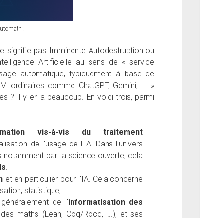
utomath !
 ne signifie pas Imminente Autodestruction ou
elligence Artificielle au sens de « service
issage automatique, typiquement à base de
M ordinaires comme ChatGPT, Gemini, ... »
s ? Il y en a beaucoup. En voici trois, parmi
rmation vis-à-vis du traitement
isation de l'usage de l'IA.
Dans
l'univers
s notamment par la science ouverte, cela
ls
.
n
et en particulier pour l'IA. Cela concerne
tion, statistique, ...
s généralement de l'
informatisation des
n des maths (Lean, Coq/Rocq, ...), et ses