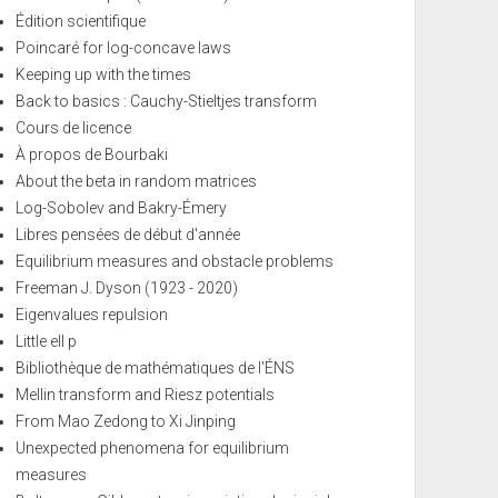
Édition scientifique
Poincaré for log-concave laws
Keeping up with the times
Back to basics : Cauchy-Stieltjes transform
Cours de licence
À propos de Bourbaki
About the beta in random matrices
Log-Sobolev and Bakry-Émery
Libres pensées de début d'année
Equilibrium measures and obstacle problems
Freeman J. Dyson (1923 - 2020)
Eigenvalues repulsion
Little ell p
Bibliothèque de mathématiques de l'ÉNS
Mellin transform and Riesz potentials
From Mao Zedong to Xi Jinping
Unexpected phenomena for equilibrium
measures