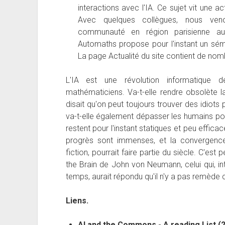
interactions avec l'IA. Ce sujet vit une a
Avec quelques collègues, nous ve
communauté en région parisienne aut
Automaths propose pour l'instant un sémina
La page Actualité du site contient de nomb
L'IA est une révolution informatique 
mathématiciens. Va-t-elle rendre obsolète l
disait qu'on peut toujours trouver des idio
va-t-elle également dépasser les humains pour
restent pour l'instant statiques et peu effica
progrès sont immenses, et la convergence 
fiction, pourrait faire partie du siècle. C'es
the Brain de John von Neumann, celui qui, int
temps, aurait répondu qu'il n'y a pas remède 
Liens.
AI and the Commons - A reading List (