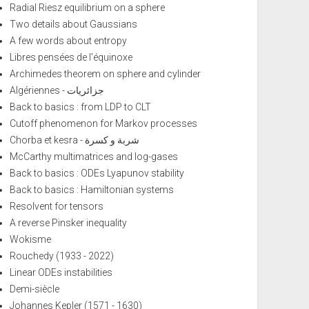
Radial Riesz equilibrium on a sphere
Two details about Gaussians
A few words about entropy
Libres pensées de l'équinoxe
Archimedes theorem on sphere and cylinder
Algériennes - جزائريات
Back to basics : from LDP to CLT
Cutoff phenomenon for Markov processes
Chorba et kesra - شربة و كسرة
McCarthy multimatrices and log-gases
Back to basics : ODEs Lyapunov stability
Back to basics : Hamiltonian systems
Resolvent for tensors
A reverse Pinsker inequality
Wokisme
Rouchedy (1933 - 2022)
Linear ODEs instabilities
Demi-siècle
Johannes Kepler (1571 - 1630)