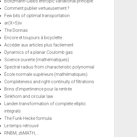
Boltzmann-Gibbs entropic variational principle
Comment publier vertueusement ?
Few bits of optimal transportation
ar(X=5)iv
The Donnas
Encore et toujours à bicyclette
Accéder aux articles plus facilement
Dynamics of a planar Coulomb gas
Science ouverte (mathématiques)
Spectral radius from characteristic polynomial
École normale supérieure (mathématiques)
Completeness and right-continuity of filtrations
Brins d'impertinence pour la rentrée
Sinkhorn and circular law
Landen transformation of complete elliptic
integrals
The Funk-Hecke formula
Le temps retrouvé
RNBM, zbMATH, ...