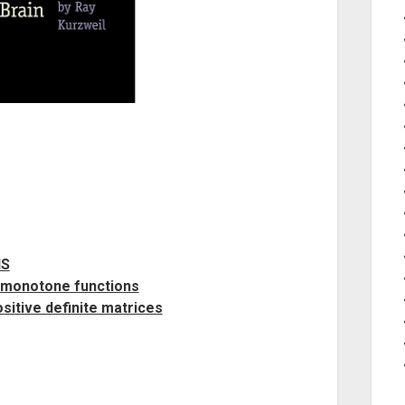
NS
 monotone functions
itive definite matrices