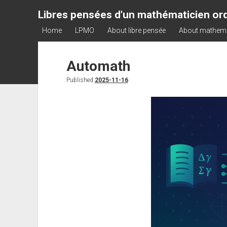
Libres pensées d'un mathématicien ord
Home
LPMO
About libre pensée
About mathem
Automath
Published
2025-11-16