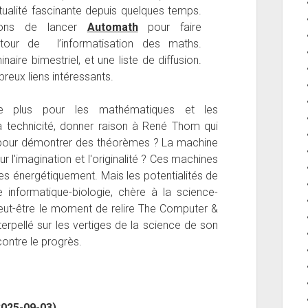
ctualité fascinante depuis quelques temps.
nons de lancer
Automath
pour faire
our de l’informatisation des maths.
ire bimestriel, et une liste de diffusion.
reux liens intéressants.
de plus pour les mathématiques et les
a technicité, donner raison à René Thom qui
ts pour démontrer des théorèmes ? La machine
 l'imagination et l'originalité ? Ces machines
ces énergétiquement. Mais les potentialités de
informatique-biologie, chère à la science-
t peut-être le moment de relire The Computer &
erpellé sur les vertiges de la science de son
contre le progrès.
2025-09-03)