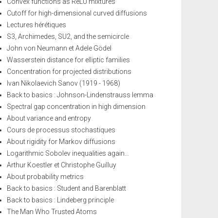
Convex functions as ReLU mixtures
Cutoff for high-dimensional curved diffusions
Lectures hérétiques
S3, Archimedes, SU2, and the semicircle
John von Neumann et Adele Gödel
Wasserstein distance for elliptic families
Concentration for projected distributions
Ivan Nikolaevich Sanov (1919 - 1968)
Back to basics : Johnson-Lindenstrauss lemma
Spectral gap concentration in high dimension
About variance and entropy
Cours de processus stochastiques
About rigidity for Markov diffusions
Logarithmic Sobolev inequalities again...
Arthur Koestler et Christophe Guilluy
About probability metrics
Back to basics : Student and Barenblatt
Back to basics : Lindeberg principle
The Man Who Trusted Atoms