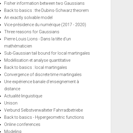
Fisher information between two Gaussians
Back to basics : the Dubins-Schwarz theorem
An exactly solvable model
Vice-présidence du numérique (2017 - 2020)
Three reasons for Gaussians
Pierre-Louis Lions - Dans la tête d'un
mathématicien
Sub-Gaussian tail bound for local martingales
Modélisation et analyse quantitative
Back to basics : local martingales
Convergence of discrete time martingales
Une expérience banale d'enseignement à
distance
Actualité linguistique
Unison
Verbund Selbstverwalteter Fahrradbetriebe
Back to basics - Hypergeometric functions
Online conferences
Modeling