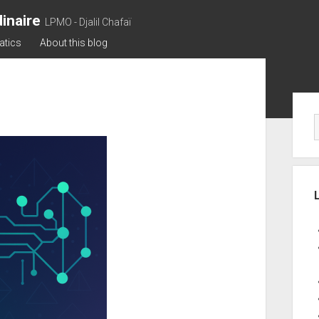
inaire
LPMO - Djalil Chafaï
atics
About this blog
Sid