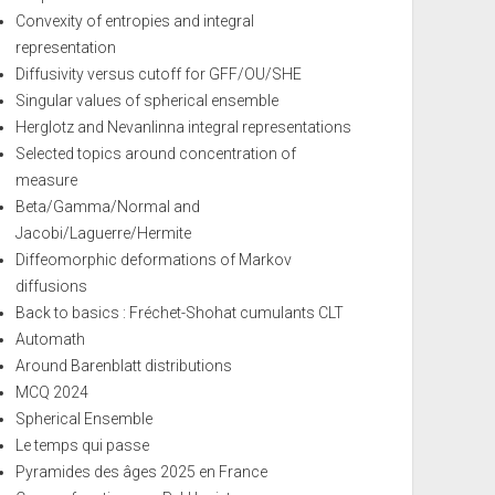
Convexity of entropies and integral
representation
Diffusivity versus cutoff for GFF/OU/SHE
Singular values of spherical ensemble
Herglotz and Nevanlinna integral representations
Selected topics around concentration of
measure
Beta/Gamma/Normal and
Jacobi/Laguerre/Hermite
Diffeomorphic deformations of Markov
diffusions
Back to basics : Fréchet-Shohat cumulants CLT
Automath
Around Barenblatt distributions
MCQ 2024
Spherical Ensemble
Le temps qui passe
Pyramides des âges 2025 en France