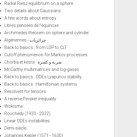
Radial Riesz equilibrium on a sphere
Two details about Gaussians
A few words about entropy
Libres pensées de l'équinoxe
Archimedes theorem on sphere and cylinder
Algériennes - جزائريات
Back to basics : from LDP to CLT
Cutoff phenomenon for Markov processes
Chorba et kesra - شربة و كسرة
McCarthy multimatrices and log-gases
Back to basics : ODEs Lyapunov stability
Back to basics : Hamiltonian systems
Resolvent for tensors
A reverse Pinsker inequality
Wokisme
Rouchedy (1933 - 2022)
Linear ODEs instabilities
Demi-siècle
Johannes Kepler (1571 - 1630)