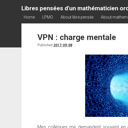
Libres pensées d'un mathématicien ord
Home
LPMO
About libre pensée
About mathem
VPN : charge mentale
Published
2017-09-08
Mes collègues me demandent souvent en qu