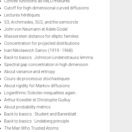
Convex functions as ReLU mixtures
Cutoff for high-dimensional curved diffusions
Lectures hérétiques
S3, Archimedes, SU2, and the semicircle
John von Neumann et Adele Gödel
Wasserstein distance for elliptic families
Concentration for projected distributions
Ivan Nikolaevich Sanov (1919 - 1968)
Back to basics : Johnson-Lindenstrauss lemma
Spectral gap concentration in high dimension
About variance and entropy
Cours de processus stochastiques
About rigidity for Markov diffusions
Logarithmic Sobolev inequalities again...
Arthur Koestler et Christophe Guilluy
About probability metrics
Back to basics : Student and Barenblatt
Back to basics : Lindeberg principle
The Man Who Trusted Atoms