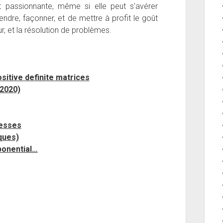
 passionnante, même si elle peut s'avérer
endre, façonner, et de mettre à profit le goût
ur, et la résolution de problèmes.
itive definite matrices
 2020)
cesses
ques)
xponential…