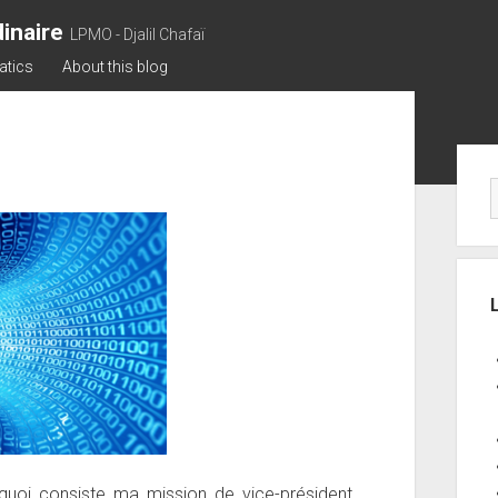
inaire
LPMO - Djalil Chafaï
atics
About this blog
Sid
oi consiste ma mission de vice-président