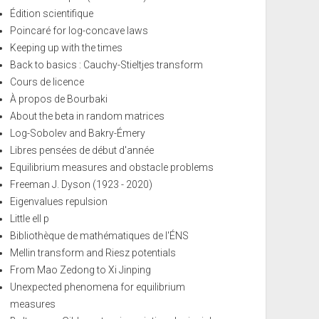
Édition scientifique
Poincaré for log-concave laws
Keeping up with the times
Back to basics : Cauchy-Stieltjes transform
Cours de licence
À propos de Bourbaki
About the beta in random matrices
Log-Sobolev and Bakry-Émery
Libres pensées de début d'année
Equilibrium measures and obstacle problems
Freeman J. Dyson (1923 - 2020)
Eigenvalues repulsion
Little ell p
Bibliothèque de mathématiques de l'ÉNS
Mellin transform and Riesz potentials
From Mao Zedong to Xi Jinping
Unexpected phenomena for equilibrium
measures