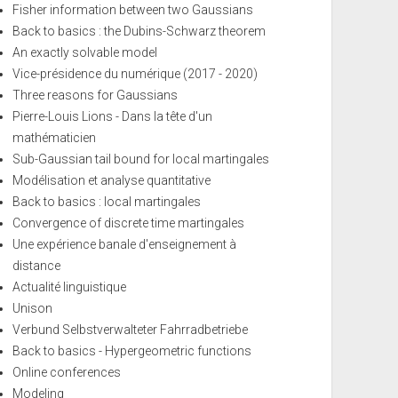
Fisher information between two Gaussians
Back to basics : the Dubins-Schwarz theorem
An exactly solvable model
Vice-présidence du numérique (2017 - 2020)
Three reasons for Gaussians
Pierre-Louis Lions - Dans la tête d'un
mathématicien
Sub-Gaussian tail bound for local martingales
Modélisation et analyse quantitative
Back to basics : local martingales
Convergence of discrete time martingales
Une expérience banale d'enseignement à
distance
Actualité linguistique
Unison
Verbund Selbstverwalteter Fahrradbetriebe
Back to basics - Hypergeometric functions
Online conferences
Modeling