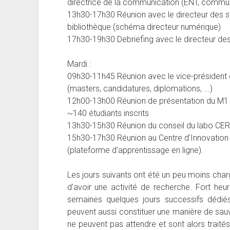
directrice de la communication (ENT, commun
13h30-17h30 Réunion avec le directeur des sy
bibliothèque (schéma directeur numérique)
17h30-19h30 Debriefing avec le directeur de
Mardi :
09h30-11h45 Réunion avec le vice-président 
(masters, candidatures, diplomations, ...)
12h00-13h00 Réunion de présentation du M1 d
~140 étudiants inscrits
13h30-15h30 Réunion du conseil du labo CERE
15h30-17h30 Réunion au Centre d'Innovation
(plateforme d'apprentissage en ligne).
Les jours suivants ont été un peu moins cha
d'avoir une activité de recherche. Fort heu
semaines quelques jours successifs dédiés
peuvent aussi constituer une manière de sau
ne peuvent pas attendre et sont alors traités