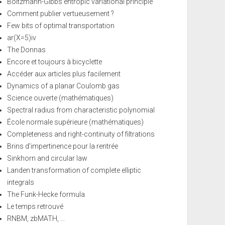
Boltzmann-Gibbs entropic variational principle
Comment publier vertueusement ?
Few bits of optimal transportation
ar(X=5)iv
The Donnas
Encore et toujours à bicyclette
Accéder aux articles plus facilement
Dynamics of a planar Coulomb gas
Science ouverte (mathématiques)
Spectral radius from characteristic polynomial
École normale supérieure (mathématiques)
Completeness and right-continuity of filtrations
Brins d'impertinence pour la rentrée
Sinkhorn and circular law
Landen transformation of complete elliptic
integrals
The Funk-Hecke formula
Le temps retrouvé
RNBM, zbMATH, ...