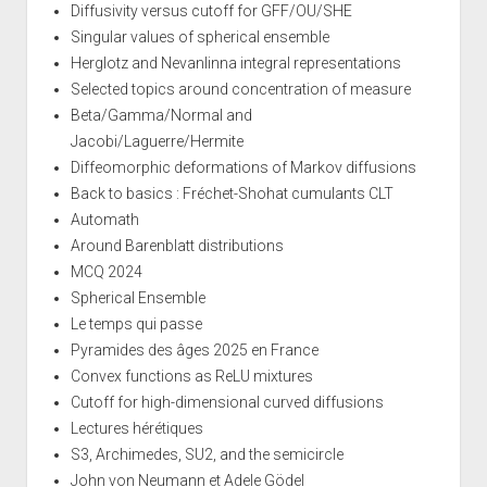
Diffusivity versus cutoff for GFF/OU/SHE
Singular values of spherical ensemble
Herglotz and Nevanlinna integral representations
Selected topics around concentration of measure
Beta/Gamma/Normal and
Jacobi/Laguerre/Hermite
Diffeomorphic deformations of Markov diffusions
Back to basics : Fréchet-Shohat cumulants CLT
Automath
Around Barenblatt distributions
MCQ 2024
Spherical Ensemble
Le temps qui passe
Pyramides des âges 2025 en France
Convex functions as ReLU mixtures
Cutoff for high-dimensional curved diffusions
Lectures hérétiques
S3, Archimedes, SU2, and the semicircle
John von Neumann et Adele Gödel