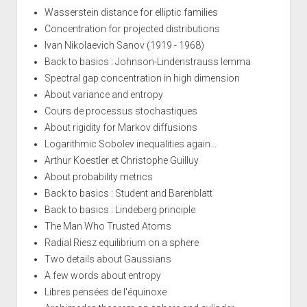
Wasserstein distance for elliptic families
Concentration for projected distributions
Ivan Nikolaevich Sanov (1919 - 1968)
Back to basics : Johnson-Lindenstrauss lemma
Spectral gap concentration in high dimension
About variance and entropy
Cours de processus stochastiques
About rigidity for Markov diffusions
Logarithmic Sobolev inequalities again...
Arthur Koestler et Christophe Guilluy
About probability metrics
Back to basics : Student and Barenblatt
Back to basics : Lindeberg principle
The Man Who Trusted Atoms
Radial Riesz equilibrium on a sphere
Two details about Gaussians
A few words about entropy
Libres pensées de l'équinoxe