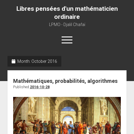
Libres pensées d'un mathématicien
ordinaire
LPMO - Djalil Chafaï
open
menu
Month:
October 2016
Home
LPMO
Mathématiques, probabilités, algorithmes
About libre pensée
Published
2016-10-28
About mathematics
About this blog