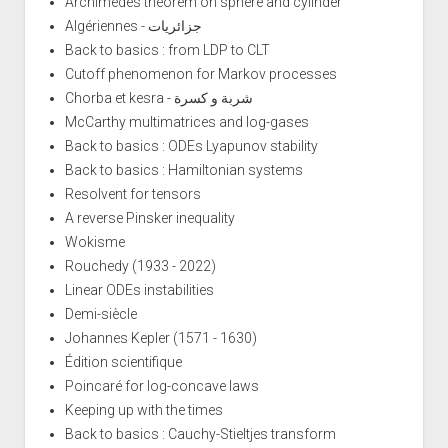
Archimedes theorem on sphere and cylinder
Algériennes - جزائريات
Back to basics : from LDP to CLT
Cutoff phenomenon for Markov processes
Chorba et kesra - شربة و كسرة
McCarthy multimatrices and log-gases
Back to basics : ODEs Lyapunov stability
Back to basics : Hamiltonian systems
Resolvent for tensors
A reverse Pinsker inequality
Wokisme
Rouchedy (1933 - 2022)
Linear ODEs instabilities
Demi-siècle
Johannes Kepler (1571 - 1630)
Édition scientifique
Poincaré for log-concave laws
Keeping up with the times
Back to basics : Cauchy-Stieltjes transform