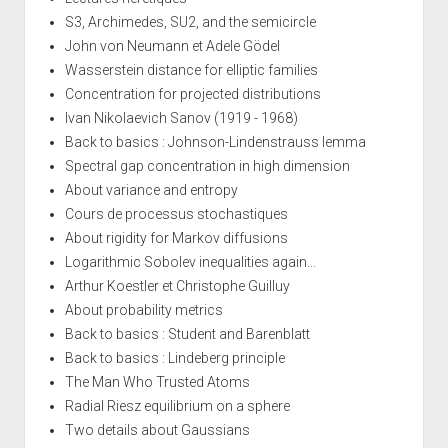
S3, Archimedes, SU2, and the semicircle
John von Neumann et Adele Gödel
Wasserstein distance for elliptic families
Concentration for projected distributions
Ivan Nikolaevich Sanov (1919 - 1968)
Back to basics : Johnson-Lindenstrauss lemma
Spectral gap concentration in high dimension
About variance and entropy
Cours de processus stochastiques
About rigidity for Markov diffusions
Logarithmic Sobolev inequalities again...
Arthur Koestler et Christophe Guilluy
About probability metrics
Back to basics : Student and Barenblatt
Back to basics : Lindeberg principle
The Man Who Trusted Atoms
Radial Riesz equilibrium on a sphere
Two details about Gaussians