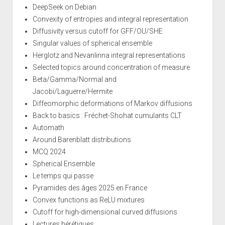
DeepSeek on Debian
Convexity of entropies and integral representation
Diffusivity versus cutoff for GFF/OU/SHE
Singular values of spherical ensemble
Herglotz and Nevanlinna integral representations
Selected topics around concentration of measure
Beta/Gamma/Normal and
Jacobi/Laguerre/Hermite
Diffeomorphic deformations of Markov diffusions
Back to basics : Fréchet-Shohat cumulants CLT
Automath
Around Barenblatt distributions
MCQ 2024
Spherical Ensemble
Le temps qui passe
Pyramides des âges 2025 en France
Convex functions as ReLU mixtures
Cutoff for high-dimensional curved diffusions
Lectures hérétiques