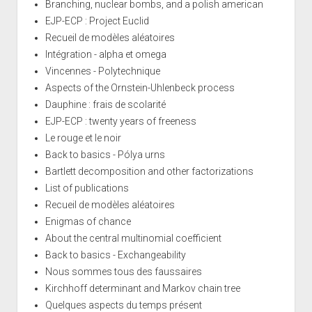
Branching, nuclear bombs, and a polish american
EJP-ECP : Project Euclid
Recueil de modèles aléatoires
Intégration - alpha et omega
Vincennes - Polytechnique
Aspects of the Ornstein-Uhlenbeck process
Dauphine : frais de scolarité
EJP-ECP : twenty years of freeness
Le rouge et le noir
Back to basics - Pólya urns
Bartlett decomposition and other factorizations
List of publications
Recueil de modèles aléatoires
Enigmas of chance
About the central multinomial coefficient
Back to basics - Exchangeability
Nous sommes tous des faussaires
Kirchhoff determinant and Markov chain tree
Quelques aspects du temps présent