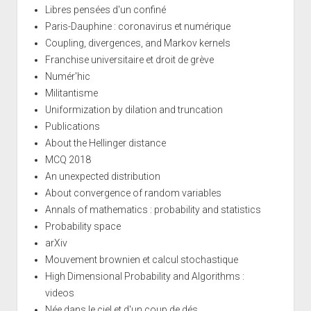
Libres pensées d'un confiné
Paris-Dauphine : coronavirus et numérique
Coupling, divergences, and Markov kernels
Franchise universitaire et droit de grève
Numér'hic
Militantisme
Uniformization by dilation and truncation
Publications
About the Hellinger distance
MCQ 2018
An unexpected distribution
About convergence of random variables
Annals of mathematics : probability and statistics
Probability space
arXiv
Mouvement brownien et calcul stochastique
High Dimensional Probability and Algorithms :
videos
Née dans le ciel et d'un coup de dés