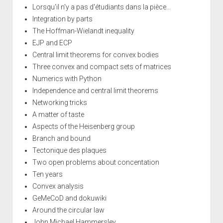
Lorsqu'il n'y a pas d'étudiants dans la pièce...
Integration by parts
The Hoffman-Wielandt inequality
EJP and ECP
Central limit theorems for convex bodies
Three convex and compact sets of matrices
Numerics with Python
Independence and central limit theorems
Networking tricks
A matter of taste
Aspects of the Heisenberg group
Branch and bound
Tectonique des plaques
Two open problems about concentation
Ten years
Convex analysis
GeMeCoD and dokuwiki
Around the circular law
John Michael Hammersley