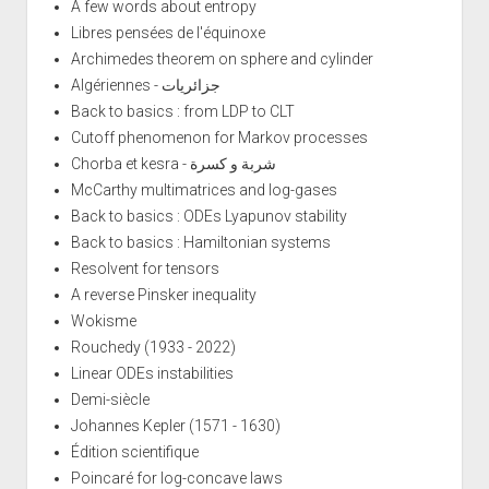
A few words about entropy
Libres pensées de l'équinoxe
Archimedes theorem on sphere and cylinder
Algériennes - جزائريات
Back to basics : from LDP to CLT
Cutoff phenomenon for Markov processes
Chorba et kesra - شربة و كسرة
McCarthy multimatrices and log-gases
Back to basics : ODEs Lyapunov stability
Back to basics : Hamiltonian systems
Resolvent for tensors
A reverse Pinsker inequality
Wokisme
Rouchedy (1933 - 2022)
Linear ODEs instabilities
Demi-siècle
Johannes Kepler (1571 - 1630)
Édition scientifique
Poincaré for log-concave laws