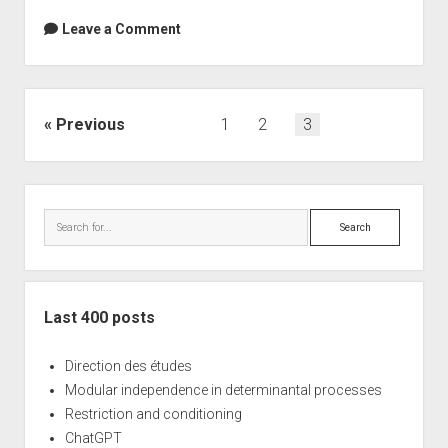
Leave a Comment
Posts
Previous
1
2
3
navigation
Sidebar
Search
Last 400 posts
Direction des études
Modular independence in determinantal processes
Restriction and conditioning
ChatGPT