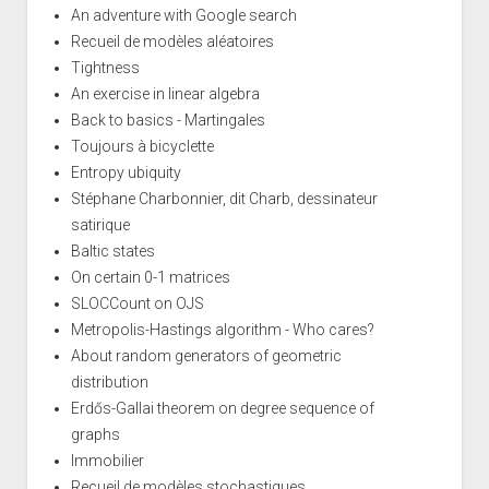
An adventure with Google search
Recueil de modèles aléatoires
Tightness
An exercise in linear algebra
Back to basics - Martingales
Toujours à bicyclette
Entropy ubiquity
Stéphane Charbonnier, dit Charb, dessinateur
satirique
Baltic states
On certain 0-1 matrices
SLOCCount on OJS
Metropolis-Hastings algorithm - Who cares?
About random generators of geometric
distribution
Erdős-Gallai theorem on degree sequence of
graphs
Immobilier
Recueil de modèles stochastiques