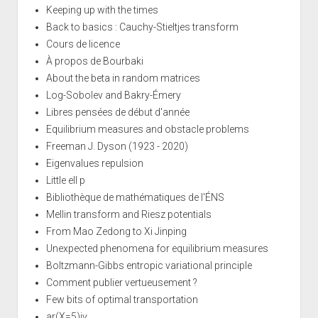
Keeping up with the times
Back to basics : Cauchy-Stieltjes transform
Cours de licence
À propos de Bourbaki
About the beta in random matrices
Log-Sobolev and Bakry-Émery
Libres pensées de début d'année
Equilibrium measures and obstacle problems
Freeman J. Dyson (1923 - 2020)
Eigenvalues repulsion
Little ell p
Bibliothèque de mathématiques de l'ÉNS
Mellin transform and Riesz potentials
From Mao Zedong to Xi Jinping
Unexpected phenomena for equilibrium measures
Boltzmann-Gibbs entropic variational principle
Comment publier vertueusement ?
Few bits of optimal transportation
ar(X=5)iv