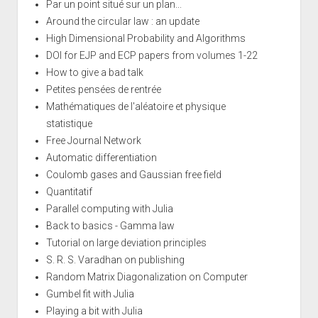
Par un point situé sur un plan...
Around the circular law : an update
High Dimensional Probability and Algorithms
DOI for EJP and ECP papers from volumes 1-22
How to give a bad talk
Petites pensées de rentrée
Mathématiques de l'aléatoire et physique
statistique
Free Journal Network
Automatic differentiation
Coulomb gases and Gaussian free field
Quantitatif
Parallel computing with Julia
Back to basics - Gamma law
Tutorial on large deviation principles
S. R. S. Varadhan on publishing
Random Matrix Diagonalization on Computer
Gumbel fit with Julia
Playing a bit with Julia