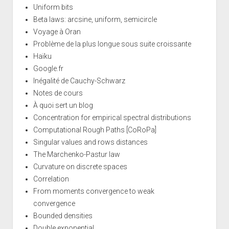
Uniform bits
Beta laws: arcsine, uniform, semicircle
Voyage à Oran
Problème de la plus longue sous suite croissante
Haïku
Google.fr
Inégalité de Cauchy-Schwarz
Notes de cours
À quoi sert un blog
Concentration for empirical spectral distributions
Computational Rough Paths [CoRoPa]
Singular values and rows distances
The Marchenko-Pastur law
Curvature on discrete spaces
Correlation
From moments convergence to weak
convergence
Bounded densities
Double exponential