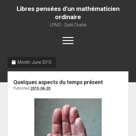
Libres pensées d'un mathématicien
ordinaire
LPMO - Djalil Chafaï
open
menu
Month:
June 2015
Home
LPMO
Quelques aspects du temps présent
About libre pensée
Published
2015-06-20
About mathematics
About this blog