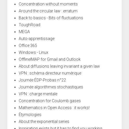
Concentration without moments
Around the circular law : erratum
Back to basics - Bits of fluctuations
ToughRoad
MEGA
Auto-apprentissage
Office 365
Windows - Linux
OfflineIMAP for Gmail and Outlook
About diffusions leaving invariant a given law
VPN : schéma directeur numérique
Journée ÉDP-Probas n°22
Journée algorithmes stochastiques
VPN : charge mentale
Concentration for Coulomb gases
Mathematics in Open Access : it works!
Étymologies
About the exponential series
Inspiration exists but it has to find you working