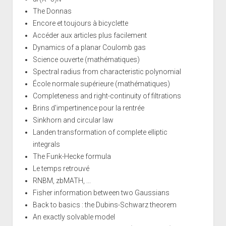
The Donnas
Encore et toujours à bicyclette
Accéder aux articles plus facilement
Dynamics of a planar Coulomb gas
Science ouverte (mathématiques)
Spectral radius from characteristic polynomial
École normale supérieure (mathématiques)
Completeness and right-continuity of filtrations
Brins d'impertinence pour la rentrée
Sinkhorn and circular law
Landen transformation of complete elliptic
integrals
The Funk-Hecke formula
Le temps retrouvé
RNBM, zbMATH, ...
Fisher information between two Gaussians
Back to basics : the Dubins-Schwarz theorem
An exactly solvable model