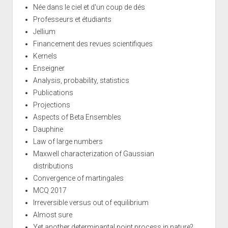
Née dans le ciel et d'un coup de dés
Professeurs et étudiants
Jellium
Financement des revues scientifiques
Kernels
Enseigner
Analysis, probability, statistics
Publications
Projections
Aspects of Beta Ensembles
Dauphine
Law of large numbers
Maxwell characterization of Gaussian
distributions
Convergence of martingales
MCQ 2017
Irreversible versus out of equilibrium
Almost sure
Yet another determinantal point process in nature?