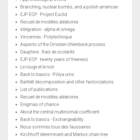
Branching, nuclear bombs, and a polish american
EJP-ECP : Project Euclid
Recueil de modèles aléatoires
Intégration - alpha et omega
Vincennes - Polytechnique
Aspects of the Ornstein-Uhlenbeck process
Dauphine : frais de scolarité
EJP-ECP : twenty years of freeness
Le rouge et le noir
Back to basics - Pólya urns
Bartlett decomposition and other factorizations
List of publications
Recueil de modèles aléatoires
Enigmas of chance
About the central multinomial coefficient
Back to basics - Exchangeability
Nous sommes tous des faussaires
Kirchhoff determinant and Markov chain tree