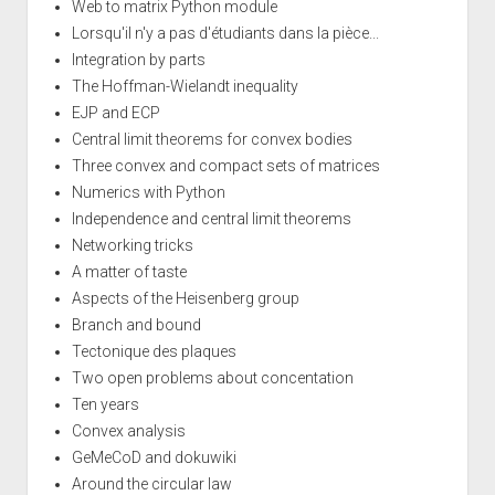
Web to matrix Python module
Lorsqu'il n'y a pas d'étudiants dans la pièce...
Integration by parts
The Hoffman-Wielandt inequality
EJP and ECP
Central limit theorems for convex bodies
Three convex and compact sets of matrices
Numerics with Python
Independence and central limit theorems
Networking tricks
A matter of taste
Aspects of the Heisenberg group
Branch and bound
Tectonique des plaques
Two open problems about concentation
Ten years
Convex analysis
GeMeCoD and dokuwiki
Around the circular law