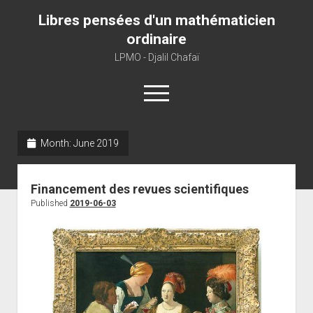
Libres pensées d'un mathématicien
ordinaire
LPMO - Djalil Chafaï
open
menu
Month:
June 2019
Home
LPMO
Financement des revues scientifiques
About libre pensée
Published
2019-06-03
About mathematics
About this blog