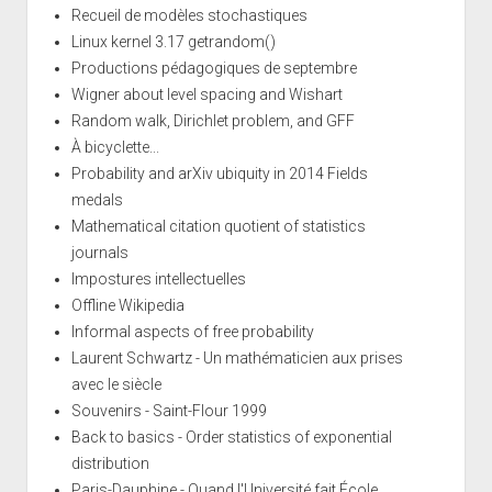
Recueil de modèles stochastiques
Linux kernel 3.17 getrandom()
Productions pédagogiques de septembre
Wigner about level spacing and Wishart
Random walk, Dirichlet problem, and GFF
À bicyclette...
Probability and arXiv ubiquity in 2014 Fields
medals
Mathematical citation quotient of statistics
journals
Impostures intellectuelles
Offline Wikipedia
Informal aspects of free probability
Laurent Schwartz - Un mathématicien aux prises
avec le siècle
Souvenirs - Saint-Flour 1999
Back to basics - Order statistics of exponential
distribution
Paris-Dauphine - Quand l'Université fait École