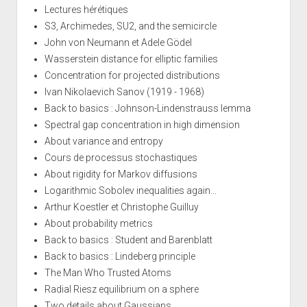
Lectures hérétiques
S3, Archimedes, SU2, and the semicircle
John von Neumann et Adele Gödel
Wasserstein distance for elliptic families
Concentration for projected distributions
Ivan Nikolaevich Sanov (1919 - 1968)
Back to basics : Johnson-Lindenstrauss lemma
Spectral gap concentration in high dimension
About variance and entropy
Cours de processus stochastiques
About rigidity for Markov diffusions
Logarithmic Sobolev inequalities again...
Arthur Koestler et Christophe Guilluy
About probability metrics
Back to basics : Student and Barenblatt
Back to basics : Lindeberg principle
The Man Who Trusted Atoms
Radial Riesz equilibrium on a sphere
Two details about Gaussians