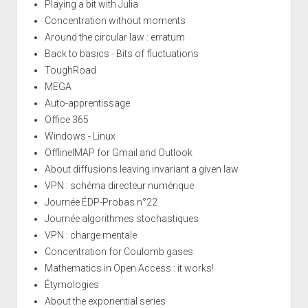
Playing a bit with Julia
Concentration without moments
Around the circular law : erratum
Back to basics - Bits of fluctuations
ToughRoad
MEGA
Auto-apprentissage
Office 365
Windows - Linux
OfflineIMAP for Gmail and Outlook
About diffusions leaving invariant a given law
VPN : schéma directeur numérique
Journée ÉDP-Probas n°22
Journée algorithmes stochastiques
VPN : charge mentale
Concentration for Coulomb gases
Mathematics in Open Access : it works!
Étymologies
About the exponential series