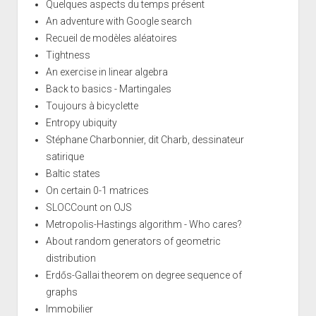
Quelques aspects du temps présent
An adventure with Google search
Recueil de modèles aléatoires
Tightness
An exercise in linear algebra
Back to basics - Martingales
Toujours à bicyclette
Entropy ubiquity
Stéphane Charbonnier, dit Charb, dessinateur
satirique
Baltic states
On certain 0-1 matrices
SLOCCount on OJS
Metropolis-Hastings algorithm - Who cares?
About random generators of geometric
distribution
Erdős-Gallai theorem on degree sequence of
graphs
Immobilier