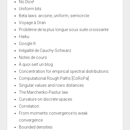
No Dice!
Uniform bits
Beta laws: arcsine, uniform, semicircle
Voyage à Oran
Problème de la plus longue sous suite croissante
Haïku
Google.fr
Inégalité de Cauchy-Schwarz
Notes de cours
À quoi sert un blog
Concentration for empirical spectral distributions
Computational Rough Paths [CoRoPa]
Singular values and rows distances
The Marchenko-Pastur law
Curvature on discrete spaces
Correlation
From moments convergence to weak
convergence
Bounded densities