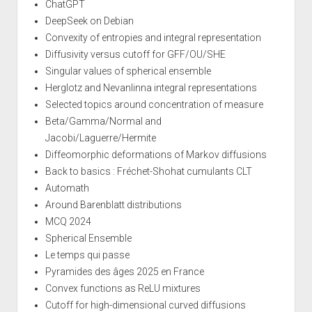
ChatGPT
DeepSeek on Debian
Convexity of entropies and integral representation
Diffusivity versus cutoff for GFF/OU/SHE
Singular values of spherical ensemble
Herglotz and Nevanlinna integral representations
Selected topics around concentration of measure
Beta/Gamma/Normal and
Jacobi/Laguerre/Hermite
Diffeomorphic deformations of Markov diffusions
Back to basics : Fréchet-Shohat cumulants CLT
Automath
Around Barenblatt distributions
MCQ 2024
Spherical Ensemble
Le temps qui passe
Pyramides des âges 2025 en France
Convex functions as ReLU mixtures
Cutoff for high-dimensional curved diffusions