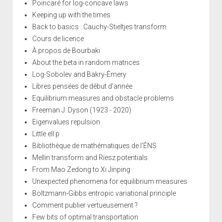
Poincaré for log-concave laws
Keeping up with the times
Back to basics : Cauchy-Stieltjes transform
Cours de licence
À propos de Bourbaki
About the beta in random matrices
Log-Sobolev and Bakry-Émery
Libres pensées de début d'année
Equilibrium measures and obstacle problems
Freeman J. Dyson (1923 - 2020)
Eigenvalues repulsion
Little ell p
Bibliothèque de mathématiques de l'ÉNS
Mellin transform and Riesz potentials
From Mao Zedong to Xi Jinping
Unexpected phenomena for equilibrium measures
Boltzmann-Gibbs entropic variational principle
Comment publier vertueusement ?
Few bits of optimal transportation