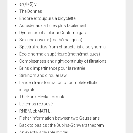
ar(X=5)iv
The Donnas
Encore et toujours à bicyclette
Accéder aux articles plus facilement
Dynamics of a planar Coulomb gas
Science ouverte (mathématiques)
Spectral radius from characteristic polynomial
École normale supérieure (mathématiques)
Completeness and right-continuity of filtrations
Brins d'impertinence pour la rentrée
Sinkhorn and circular law
Landen transformation of complete elliptic
integrals
The Funk-Hecke formula
Le temps retrouvé
RNBM, zbMATH, ...
Fisher information between two Gaussians
Back to basics : the Dubins-Schwarz theorem
An exactly solvable model