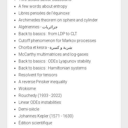
A few words about entropy
Libres pensées de l'équinoxe
Archimedes theorem on sphere and cylinder
Algériennes - جزائريات
Back to basics : from LDP to CLT
Cutoff phenomenon for Markov processes
Chorba et kesra - شربة و كسرة
McCarthy multimatrices and log-gases
Back to basics : ODEs Lyapunov stability
Back to basics : Hamiltonian systems
Resolvent for tensors
A reverse Pinsker inequality
Wokisme
Rouchedy (1933 - 2022)
Linear ODEs instabilities
Demi-siècle
Johannes Kepler (1571 - 1630)
Édition scientifique