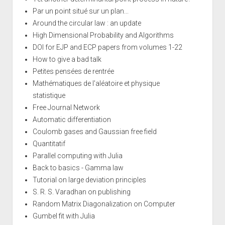
Par un point situé sur un plan...
Around the circular law : an update
High Dimensional Probability and Algorithms
DOI for EJP and ECP papers from volumes 1-22
How to give a bad talk
Petites pensées de rentrée
Mathématiques de l'aléatoire et physique
statistique
Free Journal Network
Automatic differentiation
Coulomb gases and Gaussian free field
Quantitatif
Parallel computing with Julia
Back to basics - Gamma law
Tutorial on large deviation principles
S. R. S. Varadhan on publishing
Random Matrix Diagonalization on Computer
Gumbel fit with Julia