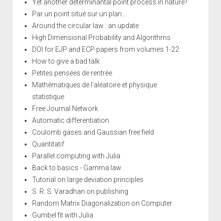
Yet another determinantal point process in nature?
Par un point situé sur un plan...
Around the circular law : an update
High Dimensional Probability and Algorithms
DOI for EJP and ECP papers from volumes 1-22
How to give a bad talk
Petites pensées de rentrée
Mathématiques de l'aléatoire et physique
statistique
Free Journal Network
Automatic differentiation
Coulomb gases and Gaussian free field
Quantitatif
Parallel computing with Julia
Back to basics - Gamma law
Tutorial on large deviation principles
S. R. S. Varadhan on publishing
Random Matrix Diagonalization on Computer
Gumbel fit with Julia