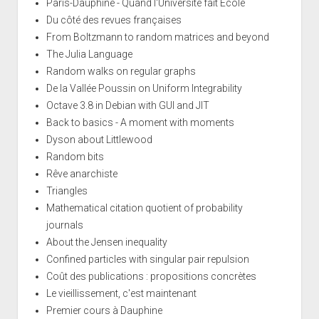
Paris-Dauphine - Quand l'Université fait École
Du côté des revues françaises
From Boltzmann to random matrices and beyond
The Julia Language
Random walks on regular graphs
De la Vallée Poussin on Uniform Integrability
Octave 3.8 in Debian with GUI and JIT
Back to basics - A moment with moments
Dyson about Littlewood
Random bits
Rêve anarchiste
Triangles
Mathematical citation quotient of probability
journals
About the Jensen inequality
Confined particles with singular pair repulsion
Coût des publications : propositions concrètes
Le vieillissement, c'est maintenant
Premier cours à Dauphine