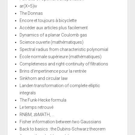
ar(X=5)iv
The Donnas
Encore et toujours à bicyclette
Accéder aux articles plus facilement
Dynamics of a planar Coulomb gas
Science ouverte (mathématiques)
Spectral radius from characteristic polynomial
École normale supérieure (mathématiques)
Completeness and right-continuity of filtrations
Brins d'impertinence pour la rentrée
Sinkhorn and circular law
Landen transformation of complete elliptic
integrals
The Funk-Hecke formula
Le temps retrouvé
RNBM, zbMATH, ...
Fisher information between two Gaussians
Back to basics : the Dubins-Schwarz theorem