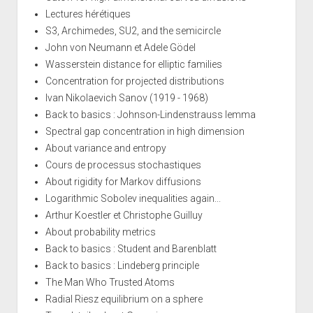
Lectures hérétiques
S3, Archimedes, SU2, and the semicircle
John von Neumann et Adele Gödel
Wasserstein distance for elliptic families
Concentration for projected distributions
Ivan Nikolaevich Sanov (1919 - 1968)
Back to basics : Johnson-Lindenstrauss lemma
Spectral gap concentration in high dimension
About variance and entropy
Cours de processus stochastiques
About rigidity for Markov diffusions
Logarithmic Sobolev inequalities again...
Arthur Koestler et Christophe Guilluy
About probability metrics
Back to basics : Student and Barenblatt
Back to basics : Lindeberg principle
The Man Who Trusted Atoms
Radial Riesz equilibrium on a sphere