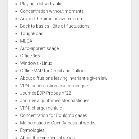
Playing a bit with Julia
Concentration without moments
Around the circular law : erratum
Back to basics - Bits of fluctuations
ToughRoad
MEGA
Auto-apprentissage
Office 365
Windows - Linux
OfflineIMAP for Gmail and Outlook
About diffusions leaving invariant a given law
VPN : schéma directeur numérique
Journée ÉDP-Probas n°22
Journée algorithmes stochastiques
VPN : charge mentale
Concentration for Coulomb gases
Mathematics in Open Access : it works!
Étymologies
About the exponential series