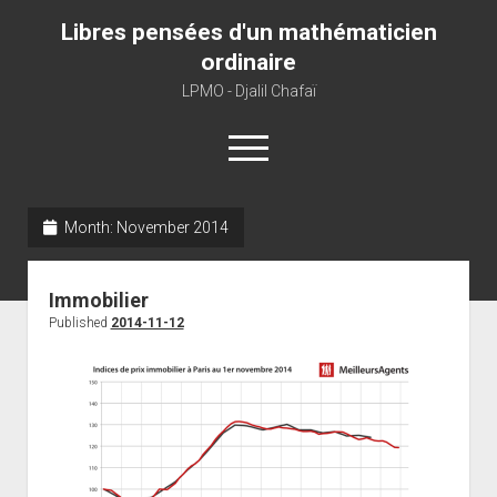
Libres pensées d'un mathématicien
ordinaire
LPMO - Djalil Chafaï
open
menu
Month:
November 2014
Home
LPMO
Immobilier
About libre pensée
Published
2014-11-12
About mathematics
About this blog