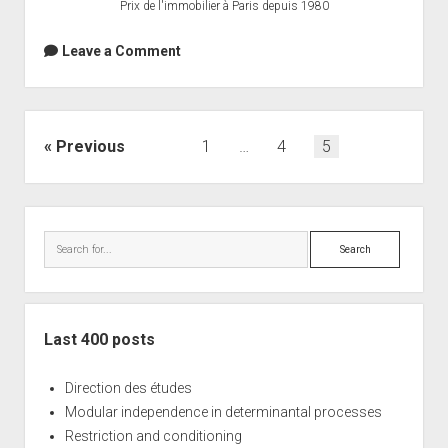
Prix de l'immobilier à Paris depuis 1980
Leave a Comment
Posts
Previous
1
…
4
5
navigation
Sidebar
Search
Last 400 posts
Direction des études
Modular independence in determinantal processes
Restriction and conditioning