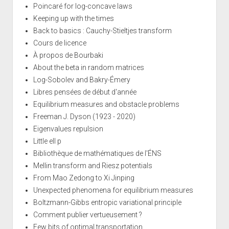
Poincaré for log-concave laws
Keeping up with the times
Back to basics : Cauchy-Stieltjes transform
Cours de licence
À propos de Bourbaki
About the beta in random matrices
Log-Sobolev and Bakry-Émery
Libres pensées de début d'année
Equilibrium measures and obstacle problems
Freeman J. Dyson (1923 - 2020)
Eigenvalues repulsion
Little ell p
Bibliothèque de mathématiques de l'ÉNS
Mellin transform and Riesz potentials
From Mao Zedong to Xi Jinping
Unexpected phenomena for equilibrium measures
Boltzmann-Gibbs entropic variational principle
Comment publier vertueusement ?
Few bits of optimal transportation