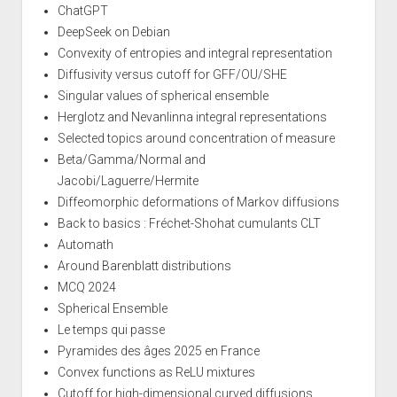
ChatGPT
DeepSeek on Debian
Convexity of entropies and integral representation
Diffusivity versus cutoff for GFF/OU/SHE
Singular values of spherical ensemble
Herglotz and Nevanlinna integral representations
Selected topics around concentration of measure
Beta/Gamma/Normal and
Jacobi/Laguerre/Hermite
Diffeomorphic deformations of Markov diffusions
Back to basics : Fréchet-Shohat cumulants CLT
Automath
Around Barenblatt distributions
MCQ 2024
Spherical Ensemble
Le temps qui passe
Pyramides des âges 2025 en France
Convex functions as ReLU mixtures
Cutoff for high-dimensional curved diffusions