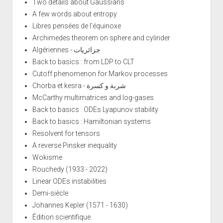
Two details about Gaussians
A few words about entropy
Libres pensées de l'équinoxe
Archimedes theorem on sphere and cylinder
Algériennes - جزائريات
Back to basics : from LDP to CLT
Cutoff phenomenon for Markov processes
Chorba et kesra - شربة و كسرة
McCarthy multimatrices and log-gases
Back to basics : ODEs Lyapunov stability
Back to basics : Hamiltonian systems
Resolvent for tensors
A reverse Pinsker inequality
Wokisme
Rouchedy (1933 - 2022)
Linear ODEs instabilities
Demi-siècle
Johannes Kepler (1571 - 1630)
Édition scientifique