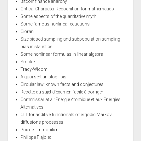
Bitcoin finance anarchy
Optical Character Recognition for mathematics
Some aspects of the quantitative myth
Some famous nonlinear equations
Cioran
Size biased sampling and subpopulation sampling
bias in statistics
Some nonlinear formulas in linear algebra
Smoke
Tracy-Widom
A quoi sert un blog - bis
Circular law: known facts and conjectures
Recette du sujet d'examen facile à corriger
Commissariat à l’Énergie Atomique et aux Énergies
Alternatives
CLT for additive functionals of ergodic Markov
diffusions processes
Prix de l'immobilier
Philippe Flajolet