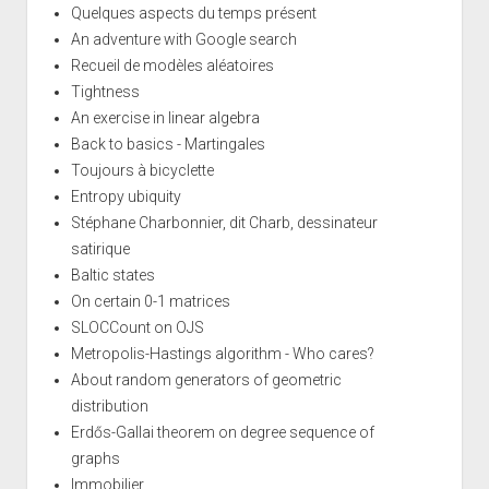
Quelques aspects du temps présent
An adventure with Google search
Recueil de modèles aléatoires
Tightness
An exercise in linear algebra
Back to basics - Martingales
Toujours à bicyclette
Entropy ubiquity
Stéphane Charbonnier, dit Charb, dessinateur
satirique
Baltic states
On certain 0-1 matrices
SLOCCount on OJS
Metropolis-Hastings algorithm - Who cares?
About random generators of geometric
distribution
Erdős-Gallai theorem on degree sequence of
graphs
Immobilier