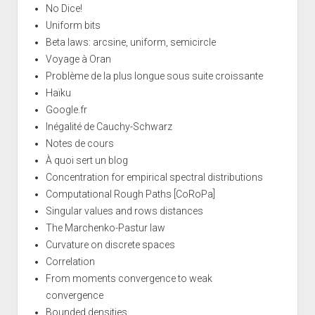
No Dice!
Uniform bits
Beta laws: arcsine, uniform, semicircle
Voyage à Oran
Problème de la plus longue sous suite croissante
Haïku
Google.fr
Inégalité de Cauchy-Schwarz
Notes de cours
À quoi sert un blog
Concentration for empirical spectral distributions
Computational Rough Paths [CoRoPa]
Singular values and rows distances
The Marchenko-Pastur law
Curvature on discrete spaces
Correlation
From moments convergence to weak
convergence
Bounded densities