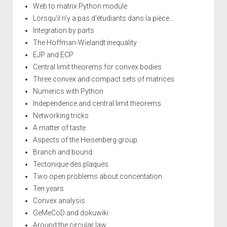
Web to matrix Python module
Lorsqu'il n'y a pas d'étudiants dans la pièce...
Integration by parts
The Hoffman-Wielandt inequality
EJP and ECP
Central limit theorems for convex bodies
Three convex and compact sets of matrices
Numerics with Python
Independence and central limit theorems
Networking tricks
A matter of taste
Aspects of the Heisenberg group
Branch and bound
Tectonique des plaques
Two open problems about concentation
Ten years
Convex analysis
GeMeCoD and dokuwiki
Around the circular law