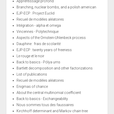
Apprentissage profond
Branching, nuclear bombs, and a polish american
EJP-ECP : Project Euclid
Recueil de modèles aléatoires
Intégration - alpha et omega
Vincennes - Polytechnique
Aspects of the Ornstein-Uhlenbeck process
Dauphine : frais de scolarité
EJP-ECP : twenty years of freeness
Le rouge et le noir
Back to basics - Pólya urns
Bartlett decomposition and other factorizations
List of publications
Recueil de modèles aléatoires
Enigmas of chance
About the central multinomial coefficient
Back to basics - Exchangeability
Nous sommes tous des faussaires
Kirchhoff determinant and Markov chain tree