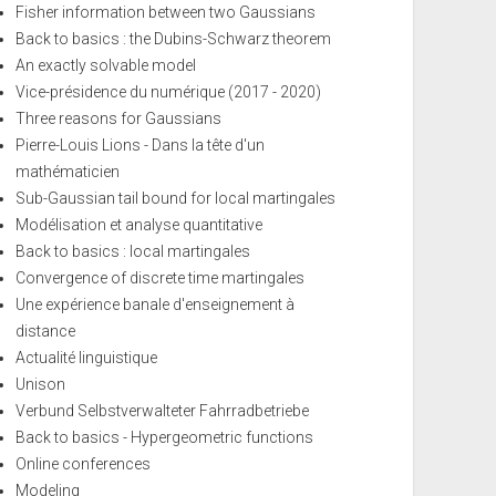
Fisher information between two Gaussians
Back to basics : the Dubins-Schwarz theorem
An exactly solvable model
Vice-présidence du numérique (2017 - 2020)
Three reasons for Gaussians
Pierre-Louis Lions - Dans la tête d'un
mathématicien
Sub-Gaussian tail bound for local martingales
Modélisation et analyse quantitative
Back to basics : local martingales
Convergence of discrete time martingales
Une expérience banale d'enseignement à
distance
Actualité linguistique
Unison
Verbund Selbstverwalteter Fahrradbetriebe
Back to basics - Hypergeometric functions
Online conferences
Modeling