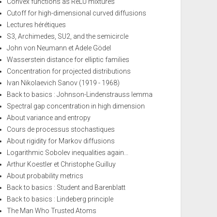
Convex functions as ReLU mixtures
Cutoff for high-dimensional curved diffusions
Lectures hérétiques
S3, Archimedes, SU2, and the semicircle
John von Neumann et Adele Gödel
Wasserstein distance for elliptic families
Concentration for projected distributions
Ivan Nikolaevich Sanov (1919 - 1968)
Back to basics : Johnson-Lindenstrauss lemma
Spectral gap concentration in high dimension
About variance and entropy
Cours de processus stochastiques
About rigidity for Markov diffusions
Logarithmic Sobolev inequalities again...
Arthur Koestler et Christophe Guilluy
About probability metrics
Back to basics : Student and Barenblatt
Back to basics : Lindeberg principle
The Man Who Trusted Atoms