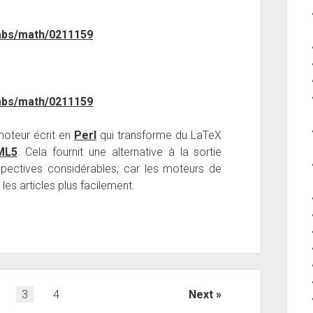
/abs/math/0211159
/abs/math/0211159
moteur écrit en
Perl
qui transforme du LaTeX
ML5
. Cela fournit une alternative à la sortie
pectives considérables, car les moteurs de
es articles plus facilement.
3
4
Next