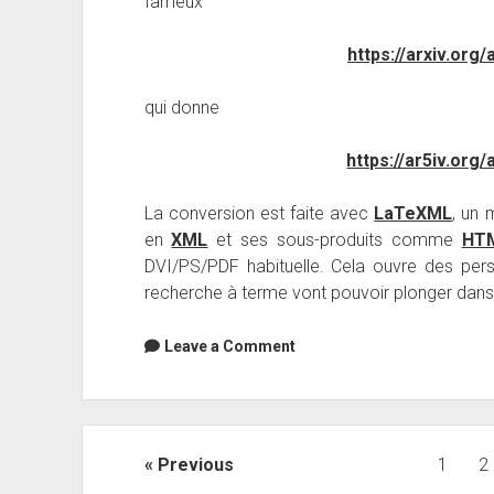
fameux
https://arxiv.org
qui donne
https://ar5iv.org
La conversion est faite avec
LaTeXML
, un 
en
XML
et ses sous-produits comme
HT
DVI/PS/PDF habituelle. Cela ouvre des pers
recherche à terme vont pouvoir plonger dans l
Leave a Comment
Posts
Previous
1
2