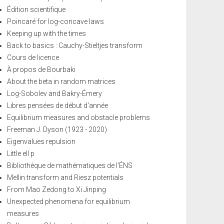
Édition scientifique
Poincaré for log-concave laws
Keeping up with the times
Back to basics : Cauchy-Stieltjes transform
Cours de licence
À propos de Bourbaki
About the beta in random matrices
Log-Sobolev and Bakry-Émery
Libres pensées de début d'année
Equilibrium measures and obstacle problems
Freeman J. Dyson (1923 - 2020)
Eigenvalues repulsion
Little ell p
Bibliothèque de mathématiques de l'ÉNS
Mellin transform and Riesz potentials
From Mao Zedong to Xi Jinping
Unexpected phenomena for equilibrium
measures