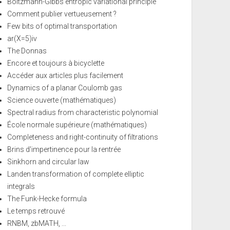
Boltzmann-Gibbs entropic variational principle
Comment publier vertueusement ?
Few bits of optimal transportation
ar(X=5)iv
The Donnas
Encore et toujours à bicyclette
Accéder aux articles plus facilement
Dynamics of a planar Coulomb gas
Science ouverte (mathématiques)
Spectral radius from characteristic polynomial
École normale supérieure (mathématiques)
Completeness and right-continuity of filtrations
Brins d'impertinence pour la rentrée
Sinkhorn and circular law
Landen transformation of complete elliptic
integrals
The Funk-Hecke formula
Le temps retrouvé
RNBM, zbMATH, ...