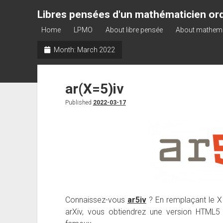
Libres pensées d'un mathématicien ord
Home
LPMO
About libre pensée
About mathem
Month:
March 2022
ar(X=5)iv
Published
2022-03-17
Connaissez-vous
ar5iv
? En remplaçant le X 
arXiv, vous obtiendrez une version HTML5 