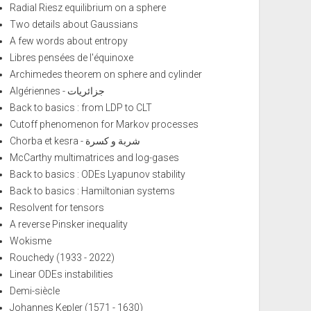
Radial Riesz equilibrium on a sphere
Two details about Gaussians
A few words about entropy
Libres pensées de l'équinoxe
Archimedes theorem on sphere and cylinder
Algériennes - جزائريات
Back to basics : from LDP to CLT
Cutoff phenomenon for Markov processes
Chorba et kesra - شربة و كسرة
McCarthy multimatrices and log-gases
Back to basics : ODEs Lyapunov stability
Back to basics : Hamiltonian systems
Resolvent for tensors
A reverse Pinsker inequality
Wokisme
Rouchedy (1933 - 2022)
Linear ODEs instabilities
Demi-siècle
Johannes Kepler (1571 - 1630)