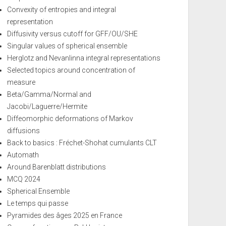
Convexity of entropies and integral
representation
Diffusivity versus cutoff for GFF/OU/SHE
Singular values of spherical ensemble
Herglotz and Nevanlinna integral representations
Selected topics around concentration of
measure
Beta/Gamma/Normal and
Jacobi/Laguerre/Hermite
Diffeomorphic deformations of Markov
diffusions
Back to basics : Fréchet-Shohat cumulants CLT
Automath
Around Barenblatt distributions
MCQ 2024
Spherical Ensemble
Le temps qui passe
Pyramides des âges 2025 en France