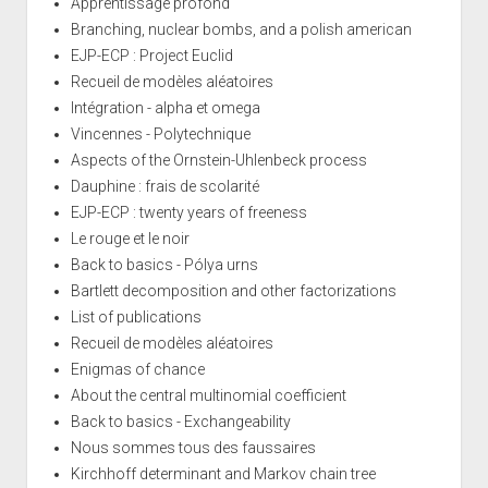
Apprentissage profond
Branching, nuclear bombs, and a polish american
EJP-ECP : Project Euclid
Recueil de modèles aléatoires
Intégration - alpha et omega
Vincennes - Polytechnique
Aspects of the Ornstein-Uhlenbeck process
Dauphine : frais de scolarité
EJP-ECP : twenty years of freeness
Le rouge et le noir
Back to basics - Pólya urns
Bartlett decomposition and other factorizations
List of publications
Recueil de modèles aléatoires
Enigmas of chance
About the central multinomial coefficient
Back to basics - Exchangeability
Nous sommes tous des faussaires
Kirchhoff determinant and Markov chain tree