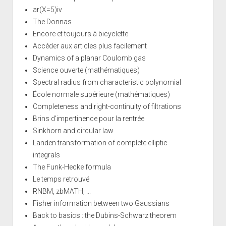
ar(X=5)iv
The Donnas
Encore et toujours à bicyclette
Accéder aux articles plus facilement
Dynamics of a planar Coulomb gas
Science ouverte (mathématiques)
Spectral radius from characteristic polynomial
École normale supérieure (mathématiques)
Completeness and right-continuity of filtrations
Brins d'impertinence pour la rentrée
Sinkhorn and circular law
Landen transformation of complete elliptic
integrals
The Funk-Hecke formula
Le temps retrouvé
RNBM, zbMATH, ...
Fisher information between two Gaussians
Back to basics : the Dubins-Schwarz theorem