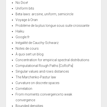
No Dice!
Uniform bits
Beta laws: arcsine, uniform, semicircle
Voyage à Oran
Problème de la plus longue sous suite croissante
Haïku
Google.fr
Inégalité de Cauchy-Schwarz
Notes de cours
À quoi sert un blog
Concentration for empirical spectral distributions
Computational Rough Paths [CoRoPa]
Singular values and rows distances
The Marchenko-Pastur law
Curvature on discrete spaces
Correlation
From moments convergence to weak
convergence
Bounded densities