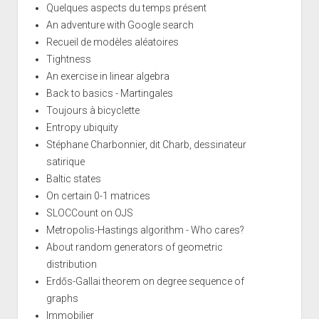
Quelques aspects du temps présent
An adventure with Google search
Recueil de modèles aléatoires
Tightness
An exercise in linear algebra
Back to basics - Martingales
Toujours à bicyclette
Entropy ubiquity
Stéphane Charbonnier, dit Charb, dessinateur
satirique
Baltic states
On certain 0-1 matrices
SLOCCount on OJS
Metropolis-Hastings algorithm - Who cares?
About random generators of geometric
distribution
Erdős-Gallai theorem on degree sequence of
graphs
Immobilier