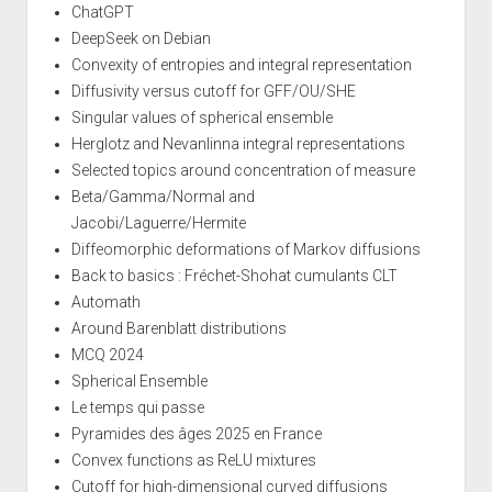
ChatGPT
DeepSeek on Debian
Convexity of entropies and integral representation
Diffusivity versus cutoff for GFF/OU/SHE
Singular values of spherical ensemble
Herglotz and Nevanlinna integral representations
Selected topics around concentration of measure
Beta/Gamma/Normal and
Jacobi/Laguerre/Hermite
Diffeomorphic deformations of Markov diffusions
Back to basics : Fréchet-Shohat cumulants CLT
Automath
Around Barenblatt distributions
MCQ 2024
Spherical Ensemble
Le temps qui passe
Pyramides des âges 2025 en France
Convex functions as ReLU mixtures
Cutoff for high-dimensional curved diffusions