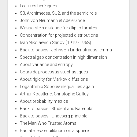
Lectures hérétiques
S3, Archimedes, SU2, and the semicircle
John von Neumann et Adele Gödel
Wasserstein distance for elliptic families
Concentration for projected distributions
Ivan Nikolaevich Sanov (1919 - 1968)
Back to basics : Johnson-Lindenstrauss lemma
Spectral gap concentration in high dimension
About variance and entropy
Cours de processus stochastiques
About rigidity for Markov diffusions
Logarithmic Sobolev inequalities again...
Arthur Koestler et Christophe Guilluy
About probability metrics
Back to basics : Student and Barenblatt
Back to basics : Lindeberg principle
The Man Who Trusted Atoms
Radial Riesz equilibrium on a sphere