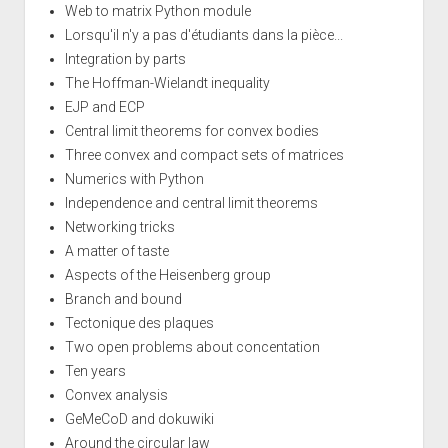
Web to matrix Python module
Lorsqu'il n'y a pas d'étudiants dans la pièce...
Integration by parts
The Hoffman-Wielandt inequality
EJP and ECP
Central limit theorems for convex bodies
Three convex and compact sets of matrices
Numerics with Python
Independence and central limit theorems
Networking tricks
A matter of taste
Aspects of the Heisenberg group
Branch and bound
Tectonique des plaques
Two open problems about concentation
Ten years
Convex analysis
GeMeCoD and dokuwiki
Around the circular law