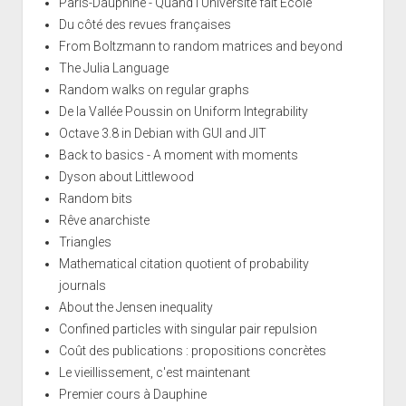
Paris-Dauphine - Quand l'Université fait École
Du côté des revues françaises
From Boltzmann to random matrices and beyond
The Julia Language
Random walks on regular graphs
De la Vallée Poussin on Uniform Integrability
Octave 3.8 in Debian with GUI and JIT
Back to basics - A moment with moments
Dyson about Littlewood
Random bits
Rêve anarchiste
Triangles
Mathematical citation quotient of probability
journals
About the Jensen inequality
Confined particles with singular pair repulsion
Coût des publications : propositions concrètes
Le vieillissement, c'est maintenant
Premier cours à Dauphine