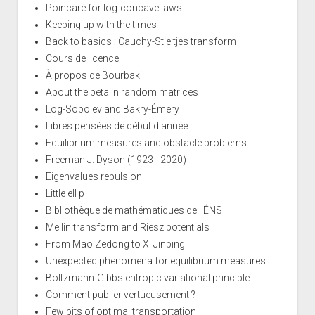
Poincaré for log-concave laws
Keeping up with the times
Back to basics : Cauchy-Stieltjes transform
Cours de licence
À propos de Bourbaki
About the beta in random matrices
Log-Sobolev and Bakry-Émery
Libres pensées de début d'année
Equilibrium measures and obstacle problems
Freeman J. Dyson (1923 - 2020)
Eigenvalues repulsion
Little ell p
Bibliothèque de mathématiques de l'ÉNS
Mellin transform and Riesz potentials
From Mao Zedong to Xi Jinping
Unexpected phenomena for equilibrium measures
Boltzmann-Gibbs entropic variational principle
Comment publier vertueusement ?
Few bits of optimal transportation