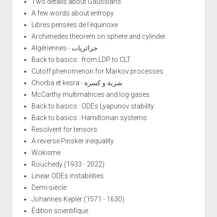
Two details about Gaussians
A few words about entropy
Libres pensées de l'équinoxe
Archimedes theorem on sphere and cylinder
Algériennes - جزائريات
Back to basics : from LDP to CLT
Cutoff phenomenon for Markov processes
Chorba et kesra - شربة و كسرة
McCarthy multimatrices and log-gases
Back to basics : ODEs Lyapunov stability
Back to basics : Hamiltonian systems
Resolvent for tensors
A reverse Pinsker inequality
Wokisme
Rouchedy (1933 - 2022)
Linear ODEs instabilities
Demi-siècle
Johannes Kepler (1571 - 1630)
Édition scientifique