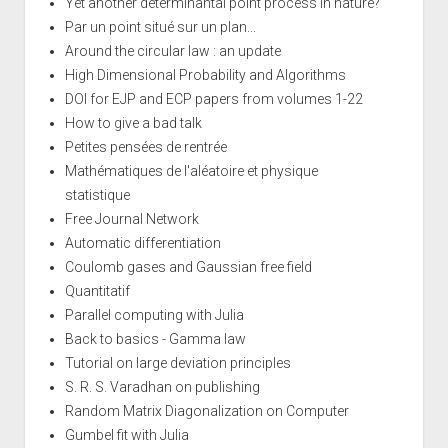
Yet another determinantal point process in nature?
Par un point situé sur un plan...
Around the circular law : an update
High Dimensional Probability and Algorithms
DOI for EJP and ECP papers from volumes 1-22
How to give a bad talk
Petites pensées de rentrée
Mathématiques de l'aléatoire et physique
statistique
Free Journal Network
Automatic differentiation
Coulomb gases and Gaussian free field
Quantitatif
Parallel computing with Julia
Back to basics - Gamma law
Tutorial on large deviation principles
S. R. S. Varadhan on publishing
Random Matrix Diagonalization on Computer
Gumbel fit with Julia