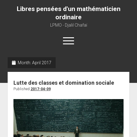
Libres pensées d'un mathématicien
ordinaire
LPMO - Djalil Chafaï
open
menu
Month:
April 2017
Home
LPMO
Lutte des classes et domination sociale
About libre pensée
Published
2017-04-09
About mathematics
About this blog