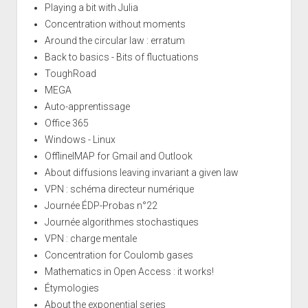
Playing a bit with Julia
Concentration without moments
Around the circular law : erratum
Back to basics - Bits of fluctuations
ToughRoad
MEGA
Auto-apprentissage
Office 365
Windows - Linux
OfflineIMAP for Gmail and Outlook
About diffusions leaving invariant a given law
VPN : schéma directeur numérique
Journée ÉDP-Probas n°22
Journée algorithmes stochastiques
VPN : charge mentale
Concentration for Coulomb gases
Mathematics in Open Access : it works!
Étymologies
About the exponential series