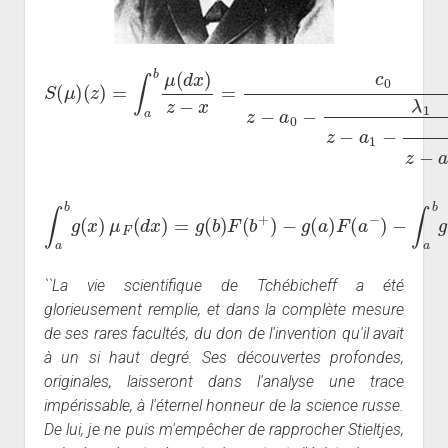
(
z
)
=
∫
a
b
μ
(
d
x
)
z
−
x
=
c
0
−
S
z
λ
(
−
3
μ
a
⋯
)
0
−
λ
1
z
−
a
1
−
λ
2
z
−
a
2
∫
a
b
g
(
x
)
μ
F
(
d
x
)
=
g
(
(
x
b
)
)
F
F
(
(
x
b
)
+
d
)
x
−
.
g
(
a
)
F
(
a
−
)
−
∫
a
b
g
′
``La vie scientifique de Tchébicheff a été
glorieusement remplie, et dans la complète mesure
de ses rares facultés, du don de l'invention qu'il avait
à un si haut degré. Ses découvertes profondes,
originales, laisseront dans l'analyse une trace
impérissable, à l'éternel honneur de la science russe.
De lui, je ne puis m'empêcher de rapprocher Stieltjes,