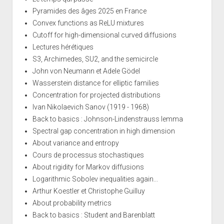
Pyramides des âges 2025 en France
Convex functions as ReLU mixtures
Cutoff for high-dimensional curved diffusions
Lectures hérétiques
S3, Archimedes, SU2, and the semicircle
John von Neumann et Adele Gödel
Wasserstein distance for elliptic families
Concentration for projected distributions
Ivan Nikolaevich Sanov (1919 - 1968)
Back to basics : Johnson-Lindenstrauss lemma
Spectral gap concentration in high dimension
About variance and entropy
Cours de processus stochastiques
About rigidity for Markov diffusions
Logarithmic Sobolev inequalities again...
Arthur Koestler et Christophe Guilluy
About probability metrics
Back to basics : Student and Barenblatt