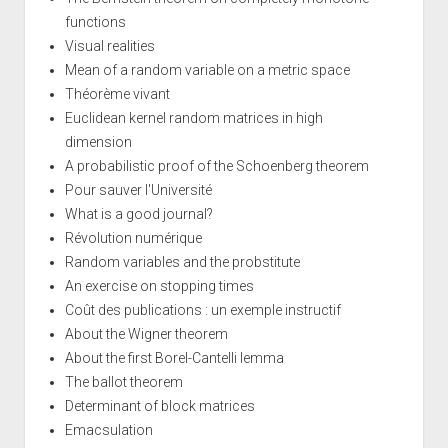
functions
Visual realities
Mean of a random variable on a metric space
Théorème vivant
Euclidean kernel random matrices in high
dimension
A probabilistic proof of the Schoenberg theorem
Pour sauver l'Université
What is a good journal?
Révolution numérique
Random variables and the probstitute
An exercise on stopping times
Coût des publications : un exemple instructif
About the Wigner theorem
About the first Borel-Cantelli lemma
The ballot theorem
Determinant of block matrices
Emacsulation