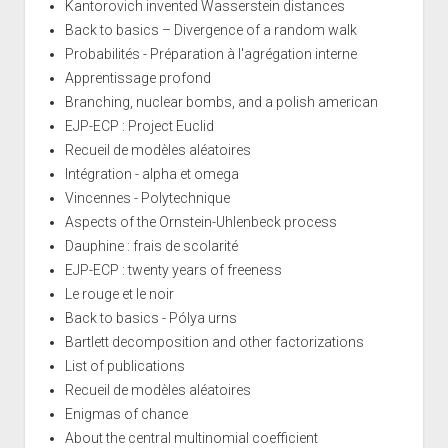
Kantorovich invented Wasserstein distances
Back to basics – Divergence of a random walk
Probabilités - Préparation à l'agrégation interne
Apprentissage profond
Branching, nuclear bombs, and a polish american
EJP-ECP : Project Euclid
Recueil de modèles aléatoires
Intégration - alpha et omega
Vincennes - Polytechnique
Aspects of the Ornstein-Uhlenbeck process
Dauphine : frais de scolarité
EJP-ECP : twenty years of freeness
Le rouge et le noir
Back to basics - Pólya urns
Bartlett decomposition and other factorizations
List of publications
Recueil de modèles aléatoires
Enigmas of chance
About the central multinomial coefficient