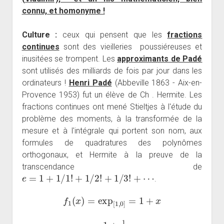
connu, et homonyme !
Culture :
ceux qui pensent que les
fractions
continues
sont des vieilleries poussiéreuses et
inusitées se trompent. Les
approximants de Padé
sont utilisés des milliards de fois par jour dans les
ordinateurs !
Henri Padé
(Abbeville 1863 - Aix-en-
Provence 1953) fut un élève de Ch . Hermite. Les
fractions continues ont mené Stieltjes à l'étude du
problème des moments, à la transformée de la
mesure et à l'intégrale qui portent son nom, aux
formules de quadratures des polynômes
orthogonaux, et Hermite à la preuve de la
transcendance de
e
=
1
+
1
/
1
!
+
1
/
2
!
+
1
/
3
!
+
⋯
.
f
1
(
x
)
=
exp
[
1
,
0
]
=
1
+
x
f
2
(
x
)
=
exp
[
1
,
1
]
=
1
+
1
2
x
1
−
1
2
x
=
1
+
x
1
−
1
2
x