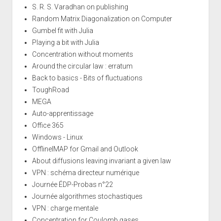
S. R. S. Varadhan on publishing
Random Matrix Diagonalization on Computer
Gumbel fit with Julia
Playing a bit with Julia
Concentration without moments
Around the circular law : erratum
Back to basics - Bits of fluctuations
ToughRoad
MEGA
Auto-apprentissage
Office 365
Windows - Linux
OfflineIMAP for Gmail and Outlook
About diffusions leaving invariant a given law
VPN : schéma directeur numérique
Journée ÉDP-Probas n°22
Journée algorithmes stochastiques
VPN : charge mentale
Concentration for Coulomb gases