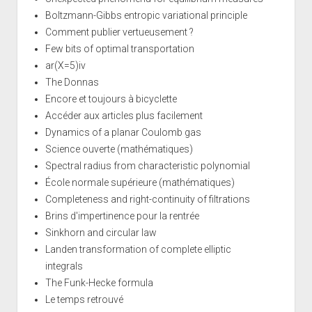
Boltzmann-Gibbs entropic variational principle
Comment publier vertueusement ?
Few bits of optimal transportation
ar(X=5)iv
The Donnas
Encore et toujours à bicyclette
Accéder aux articles plus facilement
Dynamics of a planar Coulomb gas
Science ouverte (mathématiques)
Spectral radius from characteristic polynomial
École normale supérieure (mathématiques)
Completeness and right-continuity of filtrations
Brins d'impertinence pour la rentrée
Sinkhorn and circular law
Landen transformation of complete elliptic
integrals
The Funk-Hecke formula
Le temps retrouvé