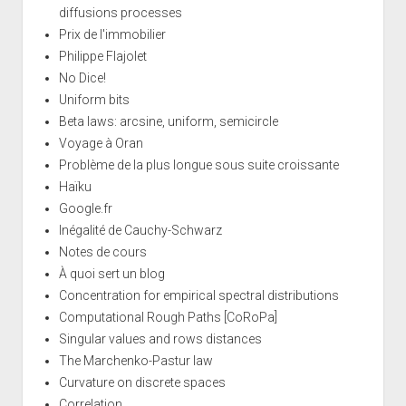
diffusions processes
Prix de l'immobilier
Philippe Flajolet
No Dice!
Uniform bits
Beta laws: arcsine, uniform, semicircle
Voyage à Oran
Problème de la plus longue sous suite croissante
Haïku
Google.fr
Inégalité de Cauchy-Schwarz
Notes de cours
À quoi sert un blog
Concentration for empirical spectral distributions
Computational Rough Paths [CoRoPa]
Singular values and rows distances
The Marchenko-Pastur law
Curvature on discrete spaces
Correlation