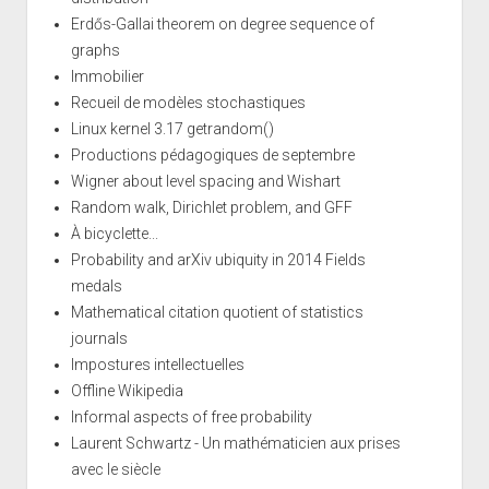
Erdős-Gallai theorem on degree sequence of
graphs
Immobilier
Recueil de modèles stochastiques
Linux kernel 3.17 getrandom()
Productions pédagogiques de septembre
Wigner about level spacing and Wishart
Random walk, Dirichlet problem, and GFF
À bicyclette...
Probability and arXiv ubiquity in 2014 Fields
medals
Mathematical citation quotient of statistics
journals
Impostures intellectuelles
Offline Wikipedia
Informal aspects of free probability
Laurent Schwartz - Un mathématicien aux prises
avec le siècle