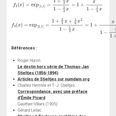
f
3
(
x
)
=
exp
[
2
,
1
]
=
1
+
2
2
x
3
1
x
+
+
1
1
6
6
x
x
2
1
−
1
3
x
=
1
+
x
1
−
1
Références :
Roger Huron
Le destin hors série de Thomas-Jan
Stieltjes (1856-1894)
Articles de Stieltjes sur numdam.org
Charles Hermite et T.-J. Stieltjes
Correspondance, avec une préface
d'Émile Picard
Gauthier-Villars (1905)
Gérard Letac