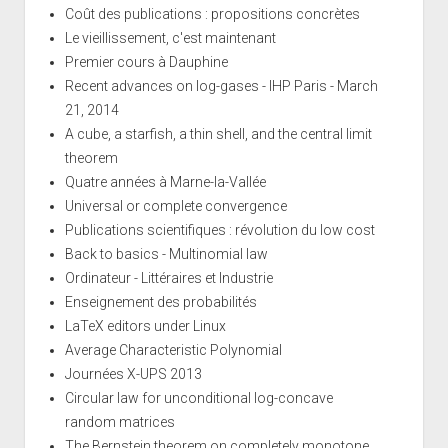
Coût des publications : propositions concrètes
Le vieillissement, c'est maintenant
Premier cours à Dauphine
Recent advances on log-gases - IHP Paris - March
21, 2014
A cube, a starfish, a thin shell, and the central limit
theorem
Quatre années à Marne-la-Vallée
Universal or complete convergence
Publications scientifiques : révolution du low cost
Back to basics - Multinomial law
Ordinateur - Littéraires et Industrie
Enseignement des probabilités
LaTeX editors under Linux
Average Characteristic Polynomial
Journées X-UPS 2013
Circular law for unconditional log-concave
random matrices
The Bernstein theorem on completely monotone