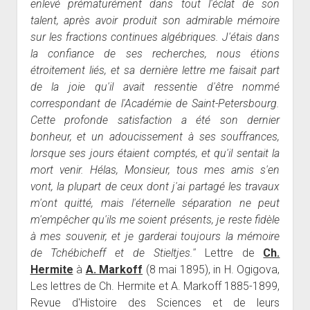
enlevé prématurément dans tout l'éclat de son
talent, après avoir produit son admirable mémoire
sur les fractions continues algébriques. J'étais dans
la confiance de ses recherches, nous étions
étroitement liés, et sa dernière lettre me faisait part
de la joie qu'il avait ressentie d'être nommé
correspondant de l'Académie de Saint-Petersbourg.
Cette profonde satisfaction a été son dernier
bonheur, et un adoucissement à ses souffrances,
lorsque ses jours étaient comptés, et qu'il sentait la
mort venir. Hélas, Monsieur, tous mes amis s'en
vont, la plupart de ceux dont j'ai partagé les travaux
m'ont quitté, mais l'éternelle séparation ne peut
m'empêcher qu'ils me soient présents, je reste fidèle
à mes souvenir, et je garderai toujours la mémoire
de Tchébicheff et de Stieltjes.''
Lettre de
Ch.
Hermite
à
A. Markoff
(8 mai 1895), in H. Ogigova,
Les lettres de Ch. Hermite et A. Markoff 1885-1899,
Revue d'Histoire des Sciences et de leurs