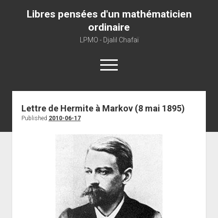
Libres pensées d'un mathématicien
ordinaire
LPMO - Djalil Chafaï
open
menu
Home
Lettre de Hermite à Markov (8 mai 1895)
Published
2010-06-17
LPMO
About libre pensée
About mathematics
About this blog