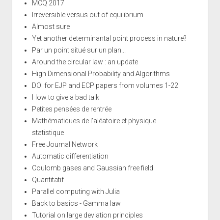
MCQ 2017
Irreversible versus out of equilibrium
Almost sure
Yet another determinantal point process in nature?
Par un point situé sur un plan...
Around the circular law : an update
High Dimensional Probability and Algorithms
DOI for EJP and ECP papers from volumes 1-22
How to give a bad talk
Petites pensées de rentrée
Mathématiques de l'aléatoire et physique
statistique
Free Journal Network
Automatic differentiation
Coulomb gases and Gaussian free field
Quantitatif
Parallel computing with Julia
Back to basics - Gamma law
Tutorial on large deviation principles