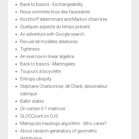
Back to basics - Exchangeability
Nous sommes tous des faussaires
Kirchhoff determinant and Markov chain tree
Quelques aspects du temps présent
An adventure with Google search
Recueil de modèles aléatoires
Tightness
An exercise in linear algebra
Back to basics - Martingales
Toujours à bicyclette
Entropy ubiquity
Stéphane Charbonnier, dit Charb, dessinateur
satirique
Baltic states
On certain 0-1 matrices
SLOCCount on OJS
Metropolis-Hastings algorithm - Who cares?
About random generators of geometric
distribution