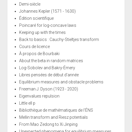
Demi-siècle
Johannes Kepler (1571 - 1630)
Édition scientifique
Poincaré for log-concave laws
Keeping up with the times
Back to basics : Cauchy-Stieltjes transform
Cours de licence
À propos de Bourbaki
About the beta in random matrices
Log-Sobolev and Bakry-Émery
Libres pensées de début d'année
Equilibrium measures and obstacle problems
Freeman J. Dyson (1923 - 2020)
Eigenvalues repulsion
Little ell p
Bibliothèque de mathématiques de l'ÉNS
Mellin transform and Riesz potentials
From Mao Zedong to Xi Jinping
Unexpected phenomena for equilibrium measures