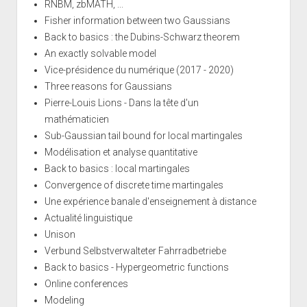
RNBM, zbMATH, ...
Fisher information between two Gaussians
Back to basics : the Dubins-Schwarz theorem
An exactly solvable model
Vice-présidence du numérique (2017 - 2020)
Three reasons for Gaussians
Pierre-Louis Lions - Dans la tête d'un
mathématicien
Sub-Gaussian tail bound for local martingales
Modélisation et analyse quantitative
Back to basics : local martingales
Convergence of discrete time martingales
Une expérience banale d'enseignement à distance
Actualité linguistique
Unison
Verbund Selbstverwalteter Fahrradbetriebe
Back to basics - Hypergeometric functions
Online conferences
Modeling