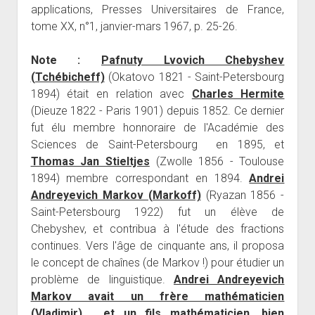
applications, Presses Universitaires de France,
tome XX, n°1, janvier-mars 1967, p. 25-26.
Note :
Pafnuty Lvovich Chebyshev
(Tchébicheff)
(Okatovo 1821 - Saint-Petersbourg
1894) était en relation avec
Charles Hermite
(Dieuze 1822 - Paris 1901) depuis 1852. Ce dernier
fut élu membre honnoraire de l'Académie des
Sciences de Saint-Petersbourg en 1895, et
Thomas Jan Stieltjes
(Zwolle 1856 - Toulouse
1894) membre correspondant en 1894.
Andrei
Andreyevich Markov (Markoff)
(Ryazan 1856 -
Saint-Petersbourg 1922) fut un élève de
Chebyshev, et contribua à l'étude des fractions
continues. Vers l'âge de cinquante ans, il proposa
le concept de chaînes (de Markov !) pour étudier un
problème de linguistique.
Andrei Andreyevich
Markov avait un frère mathématicien
(Vladimir), et un fils mathématicien, bien